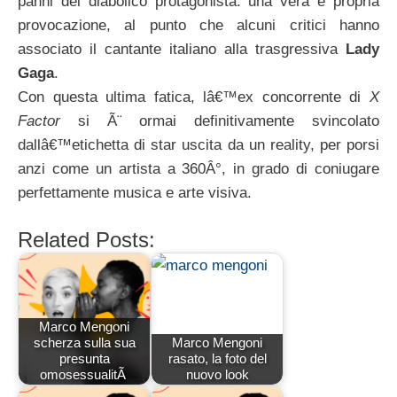
panni del diabolico protagonista: una vera e propria
provocazione, al punto che alcuni critici hanno
associato il cantante italiano alla trasgressiva
Lady
Gaga
.
Con questa ultima fatica, lâ€™ex concorrente di
X
Factor
si Ã¨ ormai definitivamente svincolato
dallâ€™etichetta di star uscita da un reality, per porsi
anzi come un artista a 360Â°, in grado di coniugare
perfettamente musica e arte visiva.
Related Posts:
Marco Mengoni
scherza sulla sua
Marco Mengoni
presunta
rasato, la foto del
omosessualitÃ
nuovo look