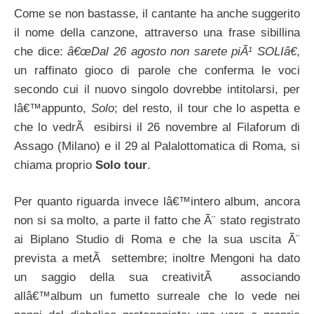
Come se non bastasse, il cantante ha anche suggerito
il nome della canzone, attraverso una frase sibillina
che dice:
â€œDal 26 agosto non sarete piÃ¹ SOLIâ€
,
un raffinato gioco di parole che conferma le voci
secondo cui il nuovo singolo dovrebbe intitolarsi, per
lâ€™appunto,
Solo
; del resto, il tour che lo aspetta e
che lo vedrÃ esibirsi il 26 novembre al Filaforum di
Assago (Milano) e il 29 al Palalottomatica di Roma, si
chiama proprio
Solo tour
.
Per quanto riguarda invece lâ€™intero album, ancora
non si sa molto, a parte il fatto che Ã¨ stato registrato
ai Biplano Studio di Roma e che la sua uscita Ã¨
prevista a metÃ settembre; inoltre Mengoni ha dato
un saggio della sua creativitÃ associando
allâ€™album un fumetto surreale che lo vede nei