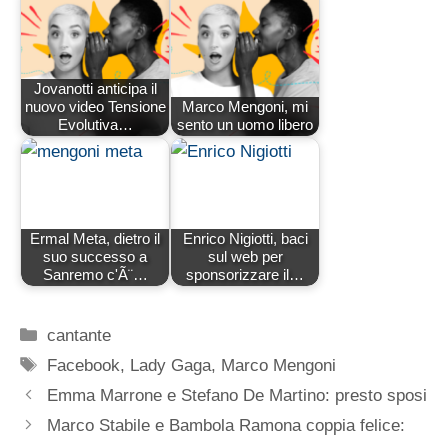
Jovanotti anticipa il
nuovo video Tensione
Marco Mengoni, mi
Evolutiva…
sento un uomo libero
Ermal Meta, dietro il
Enrico Nigiotti, baci
suo successo a
sul web per
Sanremo c'Ã¨…
sponsorizzare il…
Categorie
cantante
Tag
Facebook
,
Lady Gaga
,
Marco Mengoni
Emma Marrone e Stefano De Martino: presto sposi
Marco Stabile e Bambola Ramona coppia felice: