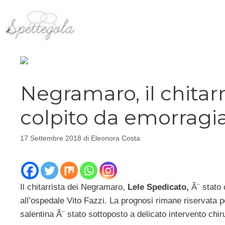
Vai
al
contenuto
Negramaro, il chitar
colpito da emorragi
17 Settembre 2018
di
Eleonora Costa
Il chitarrista dei Negramaro,
Lele Spedicato,
Ã¨ stato 
all’ospedale Vito Fazzi. La prognosi rimane riservata p
salentina Ã¨ stato sottoposto a delicato intervento chir