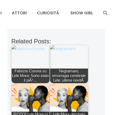
I
ATTORI
CURIOSITÃ
SHOW GIRL
Related Posts:
Fabrizio Corona su
Negramaro,
Lele Mora: Sono stato
emorragia cerebrale
il piÃ¹…
Lele: ultime novitÃ
[FOTO] Lele Mora si
Lele Mora derubato