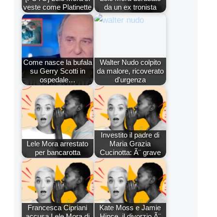
veste come Platinette
da un ex tronista
Come nasce la bufala
Walter Nudo colpito
su Gerry Scotti in
da malore, ricoverato
ospedale…
d'urgenza
Investito il padre di
Lele Mora arrestato
Maria Grazia
per bancarotta
Cucinotta: Ã¨ grave
Francesca Cipriani
Kate Moss e Jamie
accusa Lele Mora di
Hince, il divorzio Ã¨