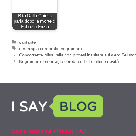
Rita Dalla Chiesa
parla dopo la morte di
Fabrizio Frizzi
Categorie
cantante
Tag
emorragia cerebrale
,
negramaro
Concorrente Miss Italia con protesi insultata sul web: Sei sto
Negramaro, emorragia cerebrale Lele: ultime novitÃ
Dichiarazione sulla Privacy (UE)