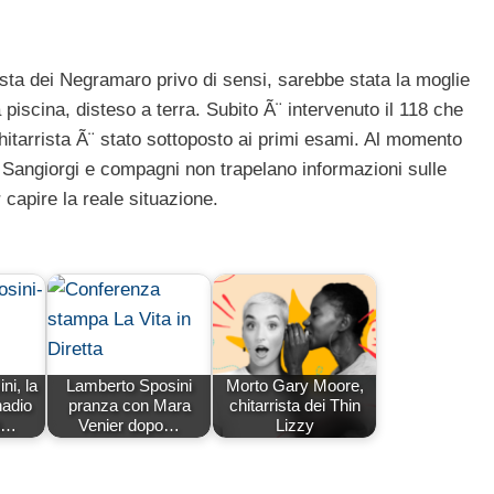
rista dei Negramaro privo di sensi, sarebbe stata la moglie
 piscina, disteso a terra. Subito Ã¨ intervenuto il 118 che
hitarrista Ã¨ stato sottoposto ai primi esami. Al momento
no Sangiorgi e compagni non trapelano informazioni sulle
capire la reale situazione.
ni, la
Lamberto Sposini
Morto Gary Moore,
adio
pranza con Mara
chitarrista dei Thin
li…
Venier dopo…
Lizzy