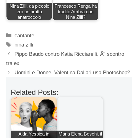
Nina Zilli, da piccolo
Francesco Renga ha
ero un brutto
tradito Ambra con
anatroccolo
Nina Zilli?
Categorie
cantante
Tag
nina zilli
Pippo Baudo contro Katia Ricciarelli, Ã¨ scontro
tra ex
Uomini e Donne, Valentina Dallari usa Photoshop?
Related Posts:
Aida Yespica in
Maria Elena Boschi, il