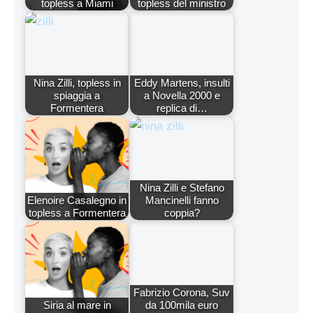
topless a Miami
topless del ministro
Nina Zilli, topless in
Eddy Martens, insulti
spiaggia a
a Novella 2000 e
Formentera
replica di…
Nina Zilli e Stefano
Elenoire Casalegno in
Mancinelli fanno
topless a Formentera
coppia?
Fabrizio Corona, Suv
Siria al mare in
da 100mila euro