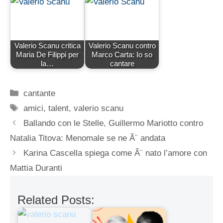
Valerio Scanu critica
Valerio Scanu contro
Maria De Filippi per
Marco Carta: Io so
la…
cantare
Categorie
cantante
Tag
amici
,
talent
,
valerio scanu
Ballando con le Stelle, Guillermo Mariotto contro
Natalia Titova: Menomale se ne Ã¨ andata
Karina Cascella spiega come Ã¨ nato l’amore con
Mattia Duranti
Related Posts: