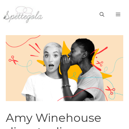
Vai
al
ME
contenuto
Amy Winehouse