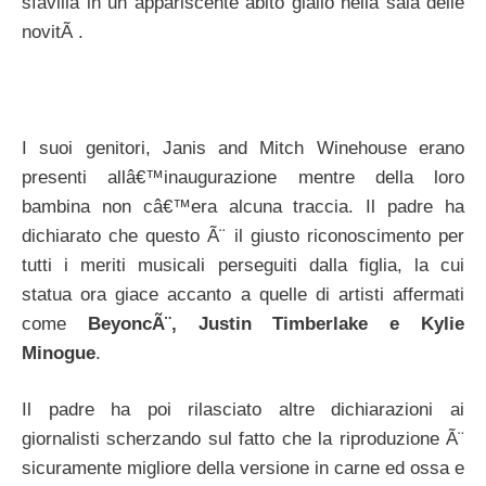
sfavilla in un appariscente abito giallo nella sala delle
novitÃ .
I suoi genitori, Janis and Mitch Winehouse erano
presenti allâ€™inaugurazione mentre della loro
bambina non câ€™era alcuna traccia. Il padre ha
dichiarato che questo Ã¨ il giusto riconoscimento per
tutti i meriti musicali perseguiti dalla figlia, la cui
statua ora giace accanto a quelle di artisti affermati
come
BeyoncÃ¨, Justin Timberlake e Kylie
Minogue
.
Il padre ha poi rilasciato altre dichiarazioni ai
giornalisti scherzando sul fatto che la riproduzione Ã¨
sicuramente migliore della versione in carne ed ossa e