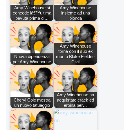
Amy Winehouse si
Amy Winehouse
concede lâ€™ultima
insieme ad una
bevuta prima di…
bionda
Amy Winehouse
torna con il suo ex
Nuova dipendenza
marito Blake Fielder-
per Amy Winehouse
Civil
Amy Winehouse ha
Cheryl Cole mostra
acquistato crack ed
un nuovo tatuaggio
eroina per…