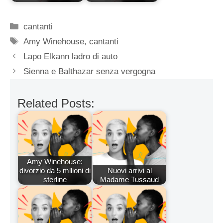
Categorie
cantanti
Tag
Amy Winehouse
,
cantanti
Lapo Elkann ladro di auto
Sienna e Balthazar senza vergogna
Related Posts:
Amy Winehouse:
divorzio da 5 mllioni di
Nuovi arrivi al
sterline
Madame Tussaud