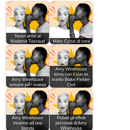
Nuovi arrivi al
Madame Tussaud
Miley Cyrus di cera
Amy Winehouse
torna con il suo ex
Amy Winehouse
marito Blake Fielder-
sempre piÃ¹ malata
Civil
Amy Winehouse
Rubati gli effetti
insieme ad una
personali di Amy
bionda
Winehouse