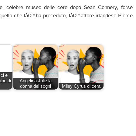
nel celebre museo delle cere dopo Sean Connery, forse
uello che lâ€™ha preceduto, lâ€™attore irlandese Pierce
ci e
lpo di
Angelina Jolie la
donna dei sogni
Miley Cyrus di cera