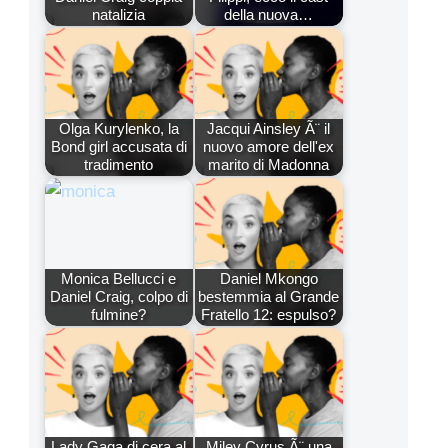
natalizia
della nuova…
Olga Kurylenko, la
Jacqui Ainsley Ã¨ il
Bond girl accusata di
nuovo amore dell'ex
tradimento
marito di Madonna
Monica Bellucci e
Daniel Mkongo
Daniel Craig, colpo di
bestemmia al Grande
fulmine?
Fratello 12: espulso?
Lady Gaga di cera al
Miley Cyrus Ã¨ una