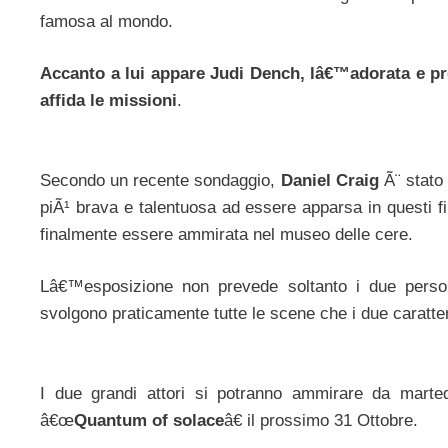
famosa al mondo.
Accanto a lui appare Judi Dench, lâ€™adorata e prem
affida le missioni
.
Secondo un recente sondaggio,
Daniel Craig
Ã¨ stato 
piÃ¹ brava e talentuosa ad essere apparsa in questi f
finalmente essere ammirata nel museo delle cere.
Lâ€™esposizione non prevede soltanto i due perso
svolgono praticamente tutte le scene che i due caratte
I due grandi attori si potranno ammirare da mart
â€œ
Quantum of solace
â€ il prossimo 31 Ottobre.