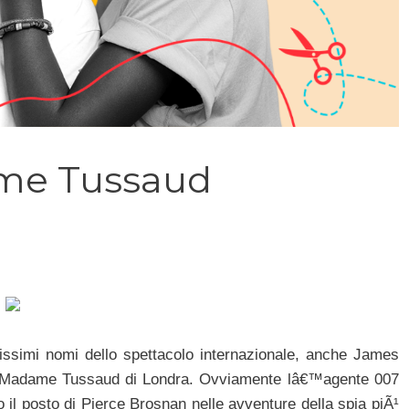
ame Tussaud
sissimi nomi dello spettacolo internazionale, anche James
re Madame Tussaud di Londra. Ovviamente lâ€™agente 007
 il posto di Pierce Brosnan nelle avventure della spia piÃ¹