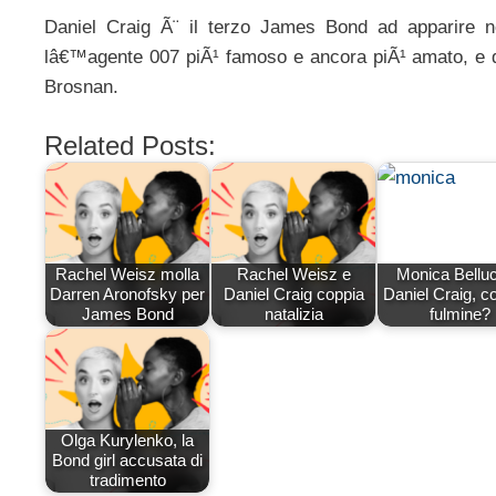
Daniel Craig Ã¨ il terzo James Bond ad apparire 
lâ€™agente 007 piÃ¹ famoso e ancora piÃ¹ amato, e q
Brosnan.
Related Posts:
Rachel Weisz molla
Rachel Weisz e
Monica Belluc
Darren Aronofsky per
Daniel Craig coppia
Daniel Craig, co
James Bond
natalizia
fulmine?
Olga Kurylenko, la
Bond girl accusata di
tradimento