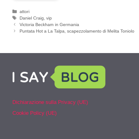
Categorie
attori
Tag
Daniel Craig
,
vip
Victoria Beckham in Germania
Puntata Hot a La Talpa, scapezzolamento di Melita Toniolo
Dichiarazione sulla Privacy (UE)
Cookie Policy (UE)