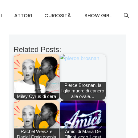
I
ATTORI
CURIOSITÃ
SHOW GIRL
Related Posts:
Pierce Brosnan, la
figlia muore di cancro
Miley Cyrus di cera
alle ovaie…
Rachel Weisz e
Amici di Maria De
Daniel Craig coppia
Filippi, ecco il cast