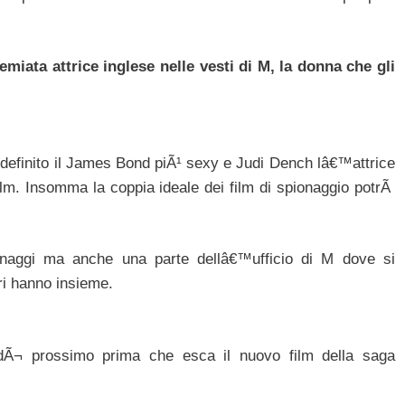
iata attrice inglese nelle vesti di M, la donna che gli
definito il James Bond piÃ¹ sexy e Judi Dench lâ€™attrice
ilm. Insomma la coppia ideale dei film di spionaggio potrÃ
naggi ma anche una parte dellâ€™ufficio di M dove si
ri hanno insieme.
edÃ¬ prossimo prima che esca il nuovo film della saga