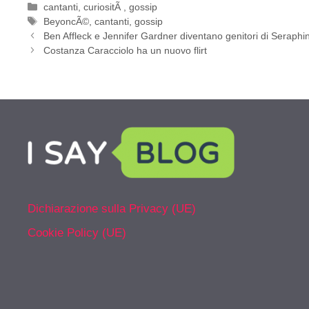
Categorie
cantanti
,
curiositÃ
,
gossip
Tag
BeyoncÃ©
,
cantanti
,
gossip
Ben Affleck e Jennifer Gardner diventano genitori di Seraphi
Costanza Caracciolo ha un nuovo flirt
Dichiarazione sulla Privacy (UE)
Cookie Policy (UE)