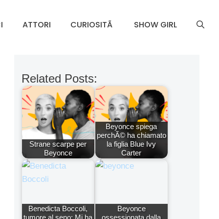
I
ATTORI
CURIOSITÃ
SHOW GIRL
Related Posts:
Beyonce spiega
perchÃ© ha chiamato
Strane scarpe per
la figlia Blue Ivy
Beyonce
Carter
Benedicta Boccoli,
Beyonce
tumore al seno: Mi ha
ossessionata dalla