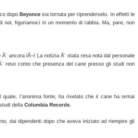
oco dopo
Beyonce
sia tornata per riprenderselo. In effetti le
di noi, figuriamoci in un momento di rabbia. Ma, pare, non
ane Ã¨ ancora lÃ¬! La notizia Ã¨ stata resa nota dal personale
 Ã¨ reso conto che presenza del cane presso gli studi non
 quale, l’anonima fonte, ha rivelato che il cane ha ormai
studi della
Columbia Records
.
urno, dai dipendenti dopo che aveva iniziato ad riempire gli