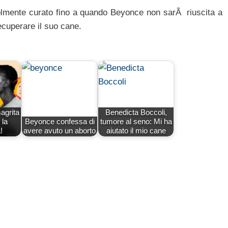
lmente curato fino a quando Beyonce non sarÃ riuscita a
ecuperare il suo cane.
agrita
Benedicta Boccoli,
 la
Beyonce confessa di
tumore al seno: Mi ha
!
avere avuto un aborto
aiutato il mio cane