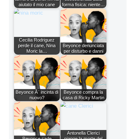
aiutato il mio cane
forma fisica: niente…
Cecilia Rodriguez
perde il cane, Nina
Beyonce denunciata
Moric la…
per disturbo e danni
Beyonce Ã¨ incinta di
Beyonce compra la
nuovo?
casa di Ricky Martin
Antonella Clerici
Beyonce cade
piange la morte del