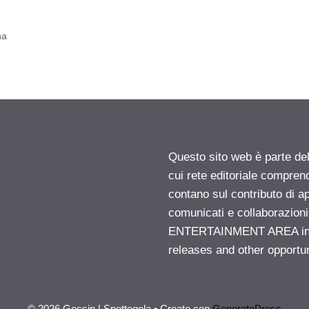
na
Questo sito web è parte d
cui rete editoriale compren
contano sul contributo di ap
comunicati e collaborazion
ENTERTAINMENT AREA insid
releases and other opportu
© 2026 Gossip | Spettegola
• Creato con
GeneratePress