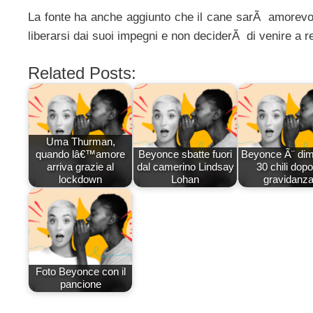
La fonte ha anche aggiunto che il cane sarÃ amorevo
liberarsi dai suoi impegni e non deciderÃ di venire a r
Related Posts:
Uma Thurman,
quando lâ€™amore
Beyonce sbatte fuori
Beyonce Ã¨ dim
arriva grazie al
dal camerino Lindsay
30 chili dopo
lockdown
Lohan
gravidanza
Foto Beyonce con il
pancione