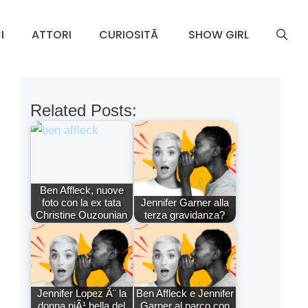
I
ATTORI
CURIOSITÃ
SHOW GIRL
Related Posts:
Ben Affleck, nuove
foto con la ex tata
Jennifer Garner alla
Christine Ouzounian
terza gravidanza?
Jennifer Lopez Ã¨ la
Ben Affleck e Jennifer
donna piÃ¹ bella del
Garner al parco con