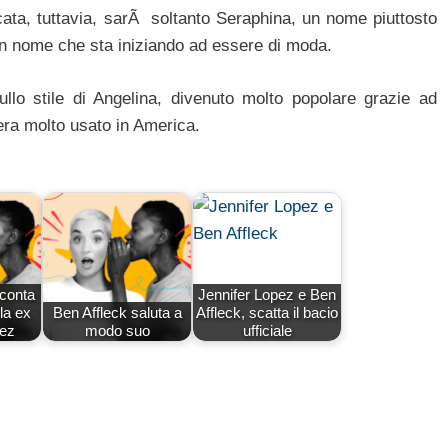
ata, tuttavia, sarÃ soltanto Seraphina, un nome piuttosto
 un nome che sta iniziando ad essere di moda.
 sullo stile di Angelina, divenuto molto popolare grazie ad
ra molto usato in America.
cconta
Jennifer Lopez e Ben
 la ex
Ben Affleck saluta a
Affleck, scatta il bacio
pez
modo suo
ufficiale