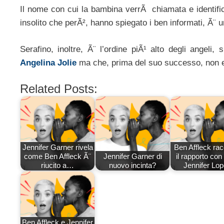
Il nome con cui la bambina verrÃ chiamata e identific
insolito che perÃ², hanno spiegato i ben informati, Ã¨
Serafino, inoltre, Ã¨ l’ordine piÃ¹ alto degli angeli,
Angelina Jolie
ma che, prima del suo successo, non e
Related Posts:
Jennifer Garner rivela
Ben Affleck ra
come Ben Affleck Ã¨
Jennifer Garner di
il rapporto con
riucito a…
nuovo incinta?
Jennifer Lo
Ben Affleck e Jennifer