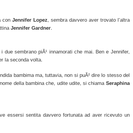
ia con
Jennifer Lopez
, sembra davvero aver trovato l’altra
ttina
Jennifer Gardner
.
e i due sembrano piÃ¹ innamorati che mai. Ben e Jennifer,
r la seconda volta.
lendida bambima ma, tuttavia, non si puÃ² dire lo stesso del
 nome della bambina che, udite udite, si chiama
Seraphina
ve essersi sentita davvero fortunata ad aver ricevuto un