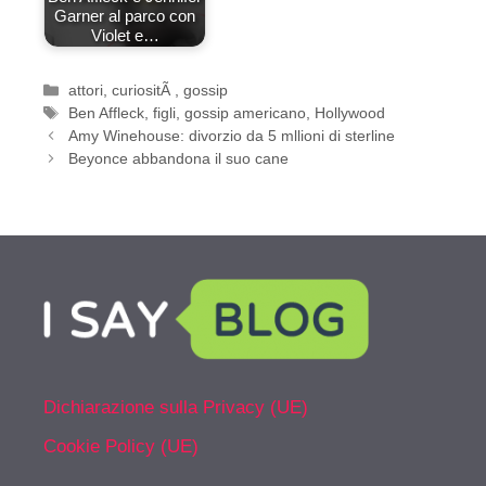
Garner al parco con
Violet e…
Categorie
attori
,
curiositÃ
,
gossip
Tag
Ben Affleck
,
figli
,
gossip americano
,
Hollywood
Amy Winehouse: divorzio da 5 mllioni di sterline
Beyonce abbandona il suo cane
Dichiarazione sulla Privacy (UE)
Cookie Policy (UE)