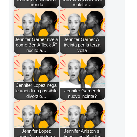
mondo
Violet e…
Jennifer Garner rivela
Jennifer Garner Ã¨
come Ben Affleck Ã¨
incinta per la terza
riucito a…
volta
Jennifer Lopez nega
le voci di un possibile
Jennifer Garner di
divorzio…
nuovo incinta?
Jennifer Lopez
Jennifer Aniston si
inizierÃ a produrre
dispera per Bradley