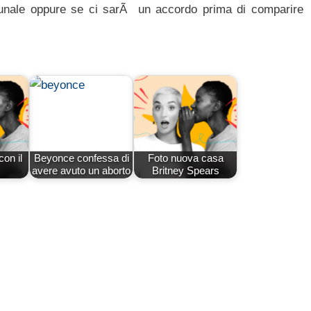
bunale oppure se ci sarÃ un accordo prima di comparire
on il
Beyonce confessa di
Foto nuova casa
avere avuto un aborto
Britney Spears