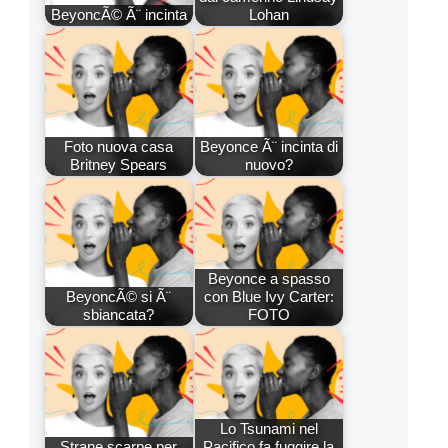
BeyoncÃ© Ã¨ incinta
Lohan
Foto nuova casa
Beyonce Ã¨ incinta di
Britney Spears
nuovo?
Beyonce a spasso
BeyoncÃ© si Ã¨
con Blue Ivy Carter:
sbiancata?
FOTO
Lo Tsunami nel
Strane scarpe per
Pacifico fa fuggire la