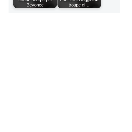
Beyonce
troupe di…