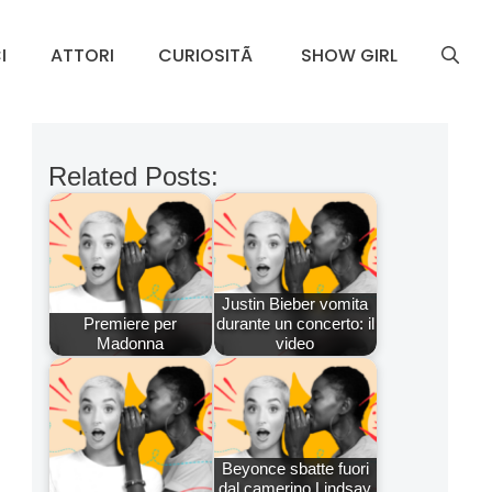
I
ATTORI
CURIOSITÃ
SHOW GIRL
Related Posts:
Justin Bieber vomita
Premiere per
durante un concerto: il
Madonna
video
Beyonce sbatte fuori
dal camerino Lindsay