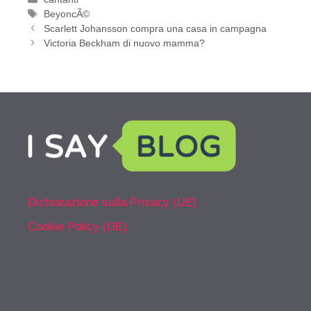
Tag
BeyoncÃ©
Scarlett Johansson compra una casa in campagna
Victoria Beckham di nuovo mamma?
Dichiarazione sulla Privacy (UE)
Cookie Policy (UE)