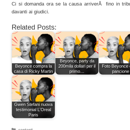
Ci si domanda ora se la causa arriverÃ fino in tri
davanti ai giudici.
Related Posts:
Beyonce, party da
Beyonce compra la
200mila dollari per il
Foto Beyonce c
casa di Ricky Martin
primo…
pancione
Gwen Stefani nuova
testimonial L'Oreal
Paris
Categorie
cantanti