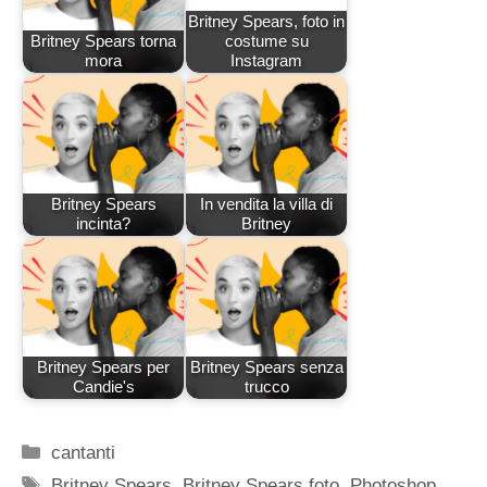
Britney Spears, foto in
Britney Spears torna
costume su
mora
Instagram
Britney Spears
In vendita la villa di
incinta?
Britney
Britney Spears per
Britney Spears senza
Candie's
trucco
Categorie
cantanti
Tag
Britney Spears
,
Britney Spears foto
,
Photoshop