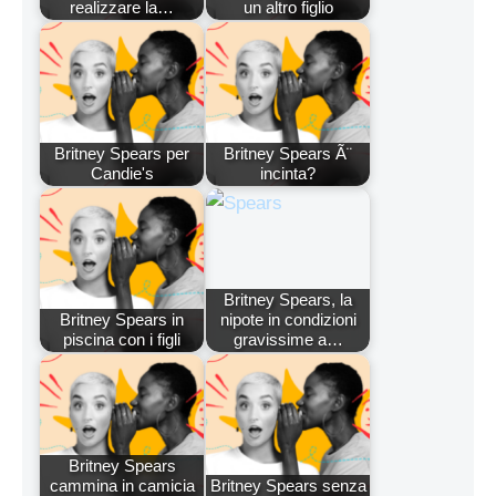
realizzare la…
un altro figlio
Britney Spears per
Britney Spears Ã¨
Candie's
incinta?
Britney Spears, la
Britney Spears in
nipote in condizioni
piscina con i figli
gravissime a…
Britney Spears
cammina in camicia
Britney Spears senza