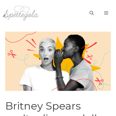
Vai
al
ME
contenuto
Britney Spears