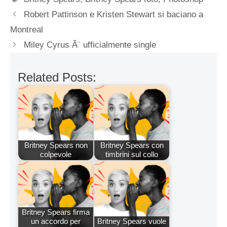
Robert Pattinson e Kristen Stewart si baciano a
Montreal
Miley Cyrus Ã¨ ufficialmente single
Related Posts:
Britney Spears non
Britney Spears con
colpevole
timbrini sul collo
Britney Spears firma
un accordo per
Britney Spears vuole