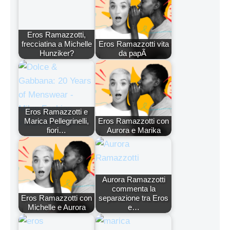
Eros Ramazzotti,
frecciatina a Michelle
Eros Ramazzotti vita
Hunziker?
da papÃ
Eros Ramazzotti e
Marica Pellegrinelli,
Eros Ramazzotti con
fiori…
Aurora e Marika
Aurora Ramazzotti
commenta la
Eros Ramazzotti con
separazione tra Eros
Michelle e Aurora
e…