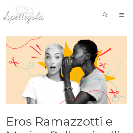
Vai
al
ME
contenuto
Eros Ramazzotti e