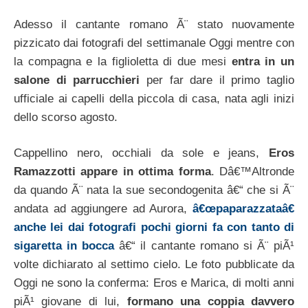
Adesso il cantante romano Ã¨ stato nuovamente
pizzicato dai fotografi del settimanale Oggi mentre con
la compagna e la figlioletta di due mesi
entra in un
salone di parrucchieri
per far dare il primo taglio
ufficiale ai capelli della piccola di casa, nata agli inizi
dello scorso agosto.
Cappellino nero, occhiali da sole e jeans,
Eros
Ramazzotti appare in ottima forma
. Dâ€™Altronde
da quando Ã¨ nata la sue secondogenita â€“ che si Ã¨
andata ad aggiungere ad Aurora,
â€œpaparazzataâ€
anche lei dai fotografi pochi giorni fa con tanto di
sigaretta in bocca
â€“ il cantante romano si Ã¨ piÃ¹
volte dichiarato al settimo cielo. Le foto pubblicate da
Oggi ne sono la conferma: Eros e Marica, di molti anni
piÃ¹ giovane di lui,
formano una coppia davvero