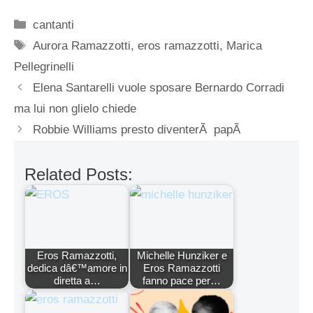
Categorie
cantanti
Tag
Aurora Ramazzotti
,
eros ramazzotti
,
Marica
Pellegrinelli
Elena Santarelli vuole sposare Bernardo Corradi
ma lui non glielo chiede
Robbie Williams presto diventerÃ papÃ
Related Posts:
Eros Ramazzotti,
Michelle Hunziker e
dedica dâ€™amore in
Eros Ramazzotti
diretta a…
fanno pace per…