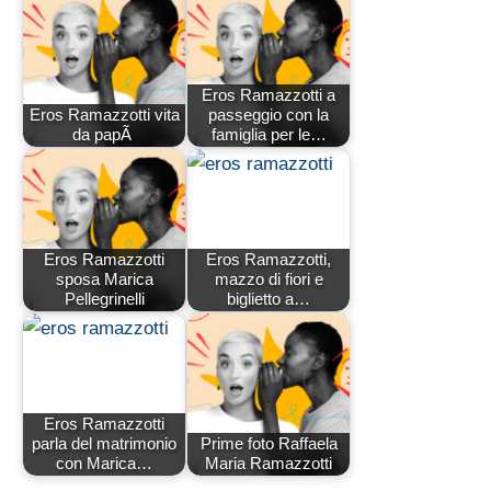
Eros Ramazzotti a
Eros Ramazzotti vita
passeggio con la
da papÃ
famiglia per le…
Eros Ramazzotti
Eros Ramazzotti,
sposa Marica
mazzo di fiori e
Pellegrinelli
biglietto a…
Eros Ramazzotti
parla del matrimonio
Prime foto Raffaela
con Marica…
Maria Ramazzotti