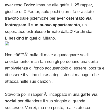
aver reso
Fedez
immune alle gaffe. Il 25 rapper,
giudice di X Factor, solo pochi giorni fa era stato
travolto dalle polemiche per aver
ostentato via
Instragram il suo nuovo appartamento
, un
superattico extralusso firmato dallâ€™arc
histar
Libeskind
in quel di Milano.
Non câ€™Ã¨ nulla di male a guadagnare soldi
onestamente, ma i fan non gli perdonano una certa
ambivalenza di fondo accusandolo di essere ipocrita e
di essere il vicino di casa degli stessi manager che
attacca nelle sue canzoni.
Stavolta poi il rapper Ã¨ incappato in una
gaffe via
social
per difendere il suo singolo di grande
successo, Vorrei, ma non posto, realizzato con il