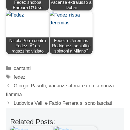
Fedez snobba
vacanza extralusso a
Barbara D'Urso
Dubai
Nicola Porro contro
Fedez e Jeremias
Fedez, Ã¨ un
Rodriguez, schiaffi e
ragazzino viziato
spintoni a Milano?
Categorie
cantanti
Tag
fedez
Giorgio Pasotti, vacanze al mare con la nuova
fiamma
Ludovica Valli e Fabio Ferrara si sono lasciati
Related Posts: