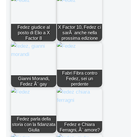
Fedez giudice al
X Factor 10, Fedez ci
posto di Elio a X
sarÃ anche nella
Factor 8
prossima edizione
Fabri Fibra contro
Gianni Morandi,
Fedez, sei un
Fedez Ã¨ gay
perdente
Fedez parla della
storia con la fidanzata
Fedez e Chiara
Giulia
Ferragni, Ã¨ amore?