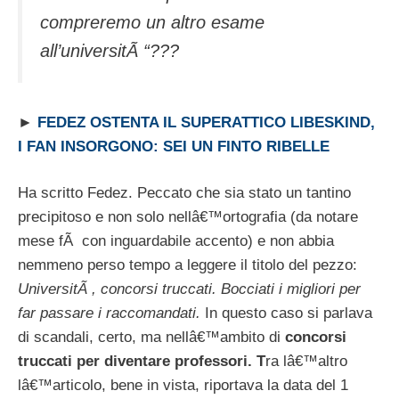
compreremo un altro esame
all’universitÃ “???
►
FEDEZ OSTENTA IL SUPERATTICO LIBESKIND,
I FAN INSORGONO: SEI UN FINTO RIBELLE
Ha scritto Fedez. Peccato che sia stato un tantino
precipitoso e non solo nellâ€™ortografia (da notare
mese fÃ con inguardabile accento) e non abbia
nemmeno perso tempo a leggere il titolo del pezzo:
UniversitÃ , concorsi truccati. Bocciati i migliori per
far passare i raccomandati.
In questo caso si parlava
di scandali, certo, ma nellâ€™ambito di
concorsi
truccati per diventare professori. T
ra lâ€™altro
lâ€™articolo, bene in vista, riportava la data del 1