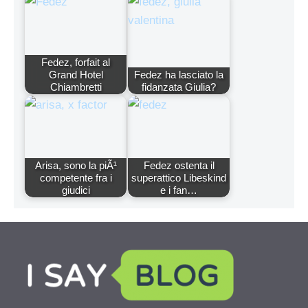
Fedez, forfait al
Grand Hotel
Fedez ha lasciato la
Chiambretti
fidanzata Giulia?
Arisa, sono la piÃ¹
Fedez ostenta il
competente fra i
superattico Libeskind
giudici
e i fan…