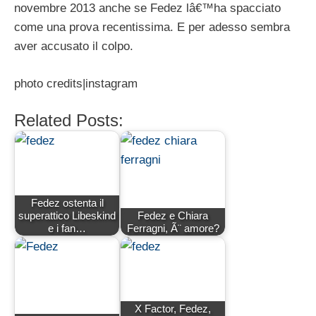
novembre 2013 anche se Fedez lâ€™ha spacciato
come una prova recentissima. E per adesso sembra
aver accusato il colpo.
photo credits|instagram
Related Posts:
Fedez ostenta il
superattico Libeskind
Fedez e Chiara
e i fan…
Ferragni, Ã¨ amore?
X Factor, Fedez,