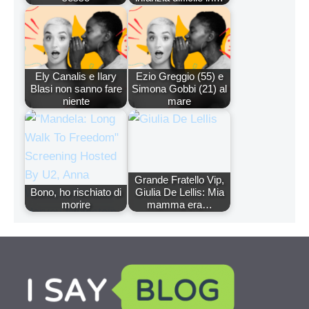
Ely Canalis e Ilary
Ezio Greggio (55) e
Blasi non sanno fare
Simona Gobbi (21) al
niente
mare
Grande Fratello Vip,
Bono, ho rischiato di
Giulia De Lellis: Mia
morire
mamma era…