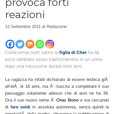
provoca forti
reazioni
12 Settembre 2011
di
Redazione
Come ormai molti sanno la
figlia di Cher
ha da
poco cambiato sesso trasformandosi in un uomo
dopo una transizione durata molti anni.
La ragazza ha infatti dichiarato di essere lesbica giÃ
all’etÃ di 18 anni, ma Ã¨ riuscita a completare il suo
passaggio solamente adesso che di anni ne ha 39.
Ora il suo nuovo nome Ã¨
Chaz Bono
e sta cercando
di
fare soldi
in assoluta autonomia, senza quindi la
popolaritÃ della madre, attraverso la pubblicazione di