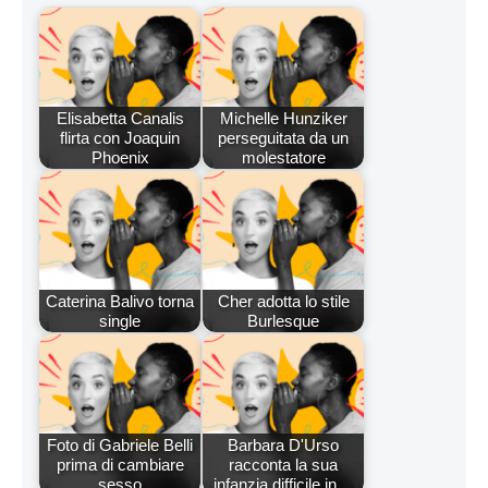
Elisabetta Canalis
Michelle Hunziker
flirta con Joaquin
perseguitata da un
Phoenix
molestatore
Caterina Balivo torna
Cher adotta lo stile
single
Burlesque
Foto di Gabriele Belli
Barbara D'Urso
prima di cambiare
racconta la sua
sesso
infanzia difficile in…