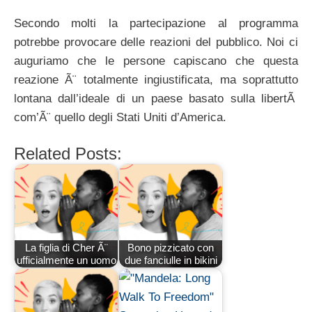
Secondo molti la partecipazione al programma
potrebbe provocare delle reazioni del pubblico. Noi ci
auguriamo che le persone capiscano che questa
reazione Ã¨ totalmente ingiustificata, ma soprattutto
lontana dall’ideale di un paese basato sulla libertÃ
com’Ã¨ quello degli Stati Uniti d’America.
Related Posts:
La figlia di Cher Ã¨
Bono pizzicato con
ufficialmente un uomo
due fanciulle in bikini