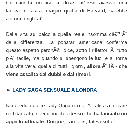
Germanotta rincara la dose: â€œSe avesse una
laurea in tasca, magari quella di Harvard, sarebbe
ancora meglioâ€.
Dalla vita sul palco a quella reale insomma câ€™Ã¨
della differenza. La popstar americana conferma
questo aspetto perchÃ©, dice, sotto i riflettori Ã¨ tutto
piÃ¹ facile, ma quando si spengono le luci e si torna
alla vita vera, quella di tutti i giorni,
allora Ã¨ lÃ¬ che
viene assalita dai dubbi e dai timori
.
►
LADY GAGA SENSUALE A LONDRA
Noi crediamo che Lady Gaga non farÃ fatica a trovare
un fidanzato, specialmente adesso che
ha lanciato un
appello ufficiale
. Dunque, cari fans, fatevi sotto!