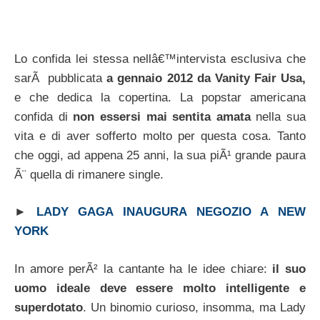
Lo confida lei stessa nellâ€™intervista esclusiva che
sarÃ pubblicata
a gennaio 2012 da Vanity Fair Usa,
e che dedica la copertina. La popstar americana
confida di
non essersi mai sentita amata
nella sua
vita e di aver sofferto molto per questa cosa. Tanto
che oggi, ad appena 25 anni, la sua piÃ¹ grande paura
Ã¨ quella di rimanere single.
►
LADY GAGA INAUGURA NEGOZIO A NEW
YORK
In amore perÃ² la cantante ha le idee chiare:
il suo
uomo ideale deve essere molto intelligente e
superdotato
. Un binomio curioso, insomma, ma Lady