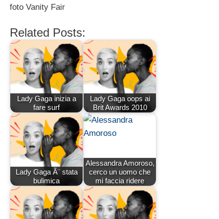
foto Vanity Fair
Related Posts:
Lady Gaga inizia a
Lady Gaga oops ai
fare surf
Brit Awards 2010
Alessandra Amoroso,
Lady Gaga Ã¨ stata
cerco un uomo che
bulimica
mi faccia ridere