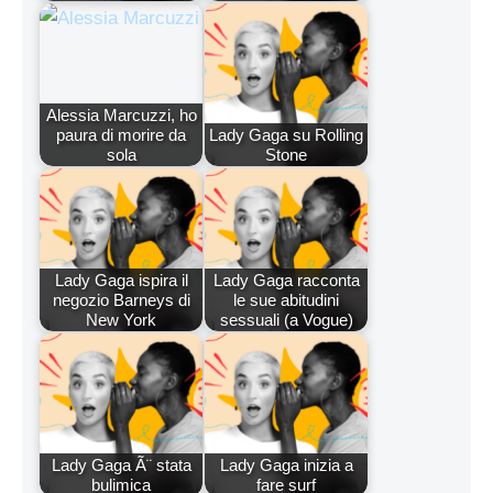
Alessia Marcuzzi, ho
paura di morire da
Lady Gaga su Rolling
sola
Stone
Lady Gaga ispira il
Lady Gaga racconta
negozio Barneys di
le sue abitudini
New York
sessuali (a Vogue)
Lady Gaga Ã¨ stata
Lady Gaga inizia a
bulimica
fare surf