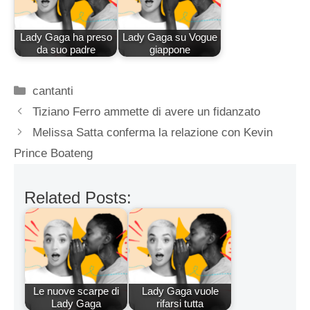
Lady Gaga ha preso
Lady Gaga su Vogue
da suo padre
giappone
Categorie
cantanti
Tiziano Ferro ammette di avere un fidanzato
Melissa Satta conferma la relazione con Kevin
Prince Boateng
Related Posts:
Le nuove scarpe di
Lady Gaga vuole
Lady Gaga
rifarsi tutta