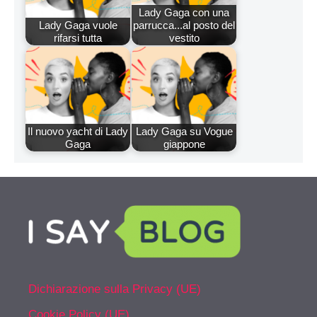
Lady Gaga con una
Lady Gaga vuole
parrucca...al posto del
rifarsi tutta
vestito
Il nuovo yacht di Lady
Lady Gaga su Vogue
Gaga
giappone
Dichiarazione sulla Privacy (UE)
Cookie Policy (UE)