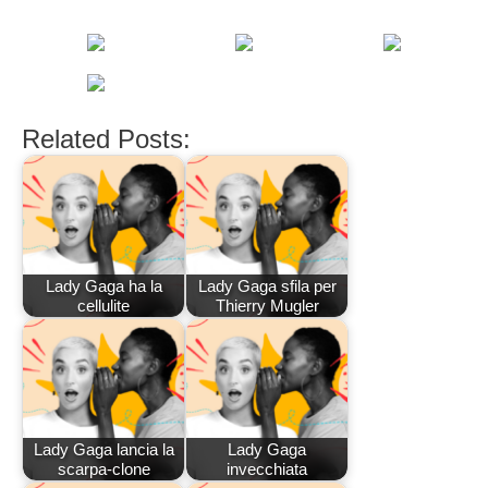
Related Posts:
Lady Gaga ha la
Lady Gaga sfila per
cellulite
Thierry Mugler
Lady Gaga lancia la
Lady Gaga
scarpa-clone
invecchiata