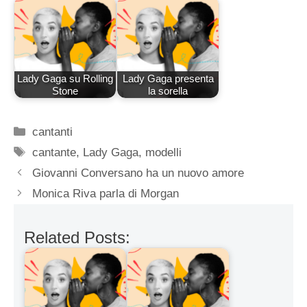
Lady Gaga su Rolling
Lady Gaga presenta
Stone
la sorella
Categorie
cantanti
Tag
cantante
,
Lady Gaga
,
modelli
Giovanni Conversano ha un nuovo amore
Monica Riva parla di Morgan
Related Posts: