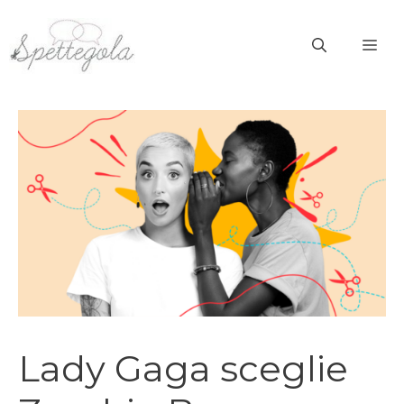
Vai
al
ME
contenuto
Lady Gaga sceglie