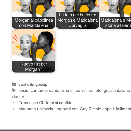
La foto del bacio tra
Morgan al capolinea
Morgan e Maddalena
Maddalena e M
con Maddalena
Corvaglia
storia altalen
Nuovo flirt per
Morgan?
Categorie
cantanti
,
gossip
Tag
bacio
,
cantante
,
cantanti
,
crisi
,
ex veline
,
foto
,
gossip italiano
xfactor
Francesca Chillemi si confida
Madonna riallaccia i rapporti con Guy Ritchie dopo il fallimen