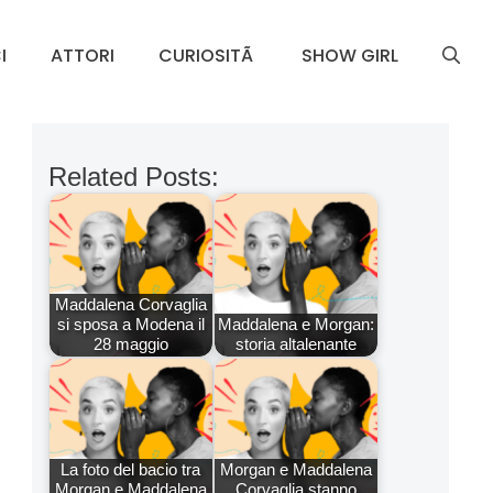
I
ATTORI
CURIOSITÃ
SHOW GIRL
Related Posts:
Maddalena Corvaglia
si sposa a Modena il
Maddalena e Morgan:
28 maggio
storia altalenante
La foto del bacio tra
Morgan e Maddalena
Morgan e Maddalena
Corvaglia stanno