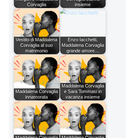
Corvaglia
insieme
Vestito di Maddalena
Enzo Iacchetti,
Corvaglia al suo
Maddalena Corvaglia
matrimonio
grande amore…
Maddalena Corvaglia
Maddalena Corvaglia
e Sara Tommasi in
innamorata
vacanza insieme
Maddalena Corvaglia
Maddalena Corvaglia