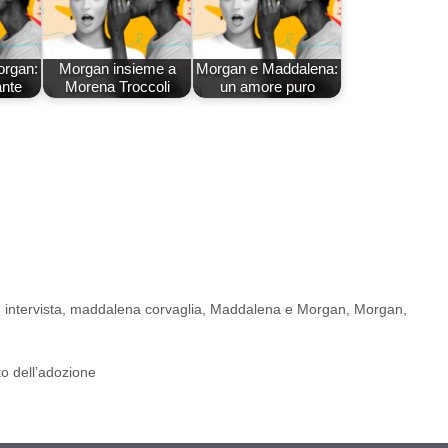
organ:
Morgan insieme a
Morgan e Maddalena:
ante
Morena Troccoli
un amore puro
,
intervista
,
maddalena corvaglia
,
Maddalena e Morgan
,
Morgan
,
to dell’adozione