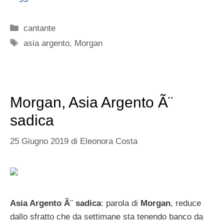
Categorie
cantante
Tag
asia argento
,
Morgan
Morgan, Asia Argento Ã¨
sadica
25 Giugno 2019
di
Eleonora Costa
Asia Argento Ã¨ sadica
: parola di
Morgan
, reduce
dallo sfratto che da settimane sta tenendo banco da