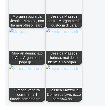
Morgan sbugiarda
Jessica Mazzoli
Jessica Mazzoli, non
contro Morgan per la
ha mai offeso i sardi
custodia di Lara
Morgan denunciato
Jessica Mazzoli
da Asia Argento: non
furiosa, mai detto
paga gli…
niente su Morgan…
Simona Ventura
Jessica Mazzoli a
commenta il
Domenica Live: ecco
riavvicinamento tra…
perchÃ© ho…