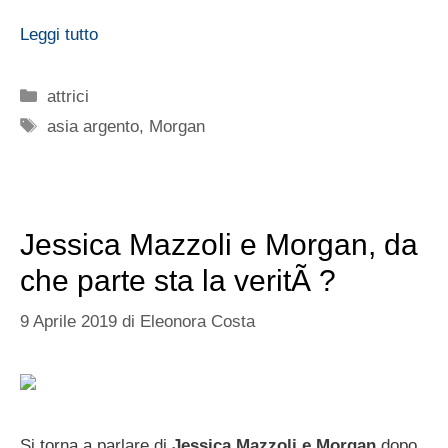
Leggi tutto
Categorie
attrici
Tag
asia argento
,
Morgan
Jessica Mazzoli e Morgan, da
che parte sta la veritÃ ?
9 Aprile 2019
di
Eleonora Costa
Si torna a parlare di
Jessica Mazzoli e Morgan
dopo