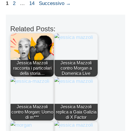
Pagina
Pagina
Pagina
1
2
…
14
Successivo
→
Related Posts:
Jessica Mazzoli
Jessica Mazzoli
racconta i particolari
contro Morgan a
della storia…
Domenica Live
Jessica Mazzoli
Jessica Mazzoli
contro Morgan: Uomo
replica a Gaia Galizia
di m***
di X Factor