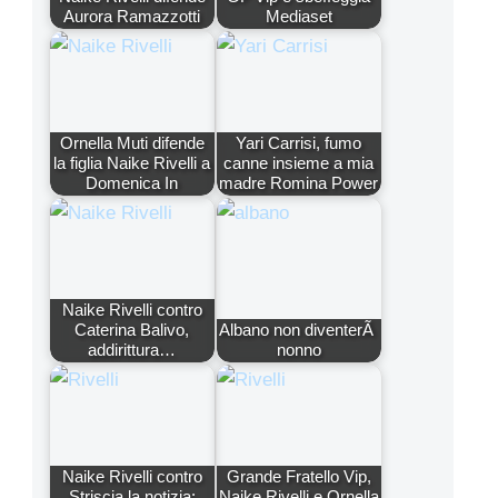
Aurora Ramazzotti
Mediaset
Ornella Muti difende
Yari Carrisi, fumo
la figlia Naike Rivelli a
canne insieme a mia
Domenica In
madre Romina Power
Naike Rivelli contro
Caterina Balivo,
Albano non diventerÃ
addirittura…
nonno
Naike Rivelli contro
Grande Fratello Vip,
Striscia la notizia:
Naike Rivelli e Ornella