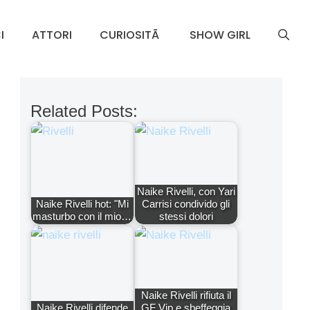
I
ATTORI
CURIOSITÃ
SHOW GIRL
Related Posts:
Naike Rivelli, con Yari
Naike Rivelli hot: "Mi
Carrisi condivido gli
masturbo con il mio…
stessi dolori
Naike Rivelli rifiuta il
Naike Rivelli difende
GF Vip e sbeffeggia