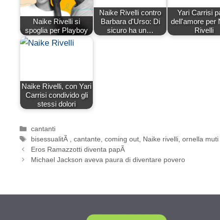
Naike Rivelli contro
Yari Carrisi p
Naike Rivelli si
Barbara d'Urso: Di
dell'amore per
spoglia per Playboy
sicuro ha un…
Rivelli
Naike Rivelli, con Yari
Carrisi condivido gli
stessi dolori
Categorie
cantanti
Tag
bisessualitÃ
,
cantante
,
coming out
,
Naike rivelli
,
ornella muti
Eros Ramazzotti diventa papÃ
Michael Jackson aveva paura di diventare povero