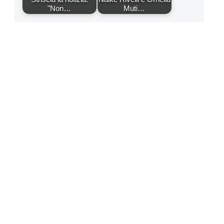
"Non…
Muti…