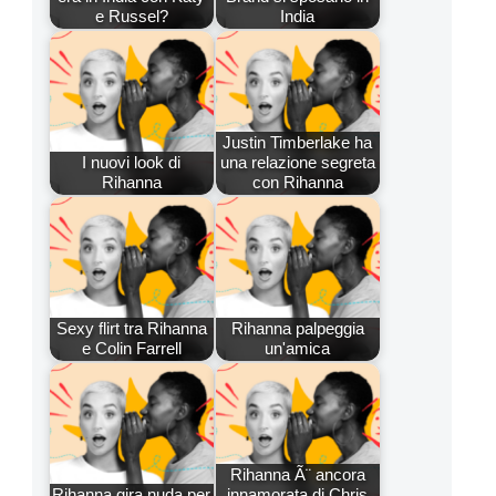
e Russel?
India
Justin Timberlake ha
I nuovi look di
una relazione segreta
Rihanna
con Rihanna
Sexy flirt tra Rihanna
Rihanna palpeggia
e Colin Farrell
un'amica
Rihanna Ã¨ ancora
Rihanna gira nuda per
innamorata di Chris