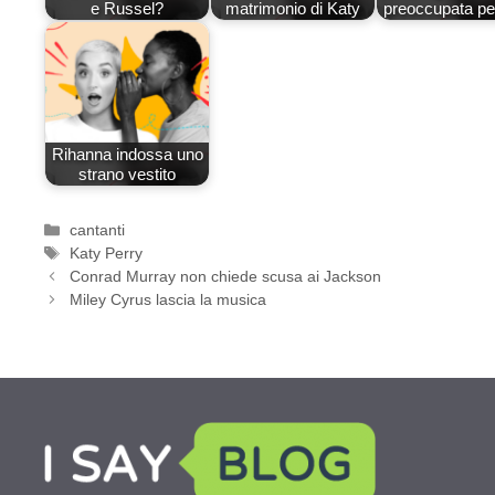
e Russel?
matrimonio di Katy
preoccupata pe
Rihanna indossa uno
strano vestito
Categorie
cantanti
Tag
Katy Perry
Conrad Murray non chiede scusa ai Jackson
Miley Cyrus lascia la musica