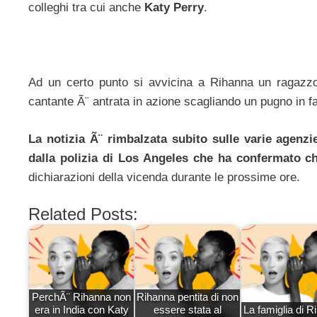
colleghi tra cui anche
Katy Perry
.
Ad un certo punto si avvicina a Rihanna un ragazzo 
cantante Ã¨ antrata in azione scagliando un pugno in f
La notizia Ã¨ rimbalzata subito sulle varie agenz
dalla polizia di Los Angeles che ha confermato c
dichiarazioni della vicenda durante le prossime ore.
Related Posts:
PerchÃ¨ Rihanna non
Rihanna pentita di non
era in India con Katy
essere stata al
La famiglia di R