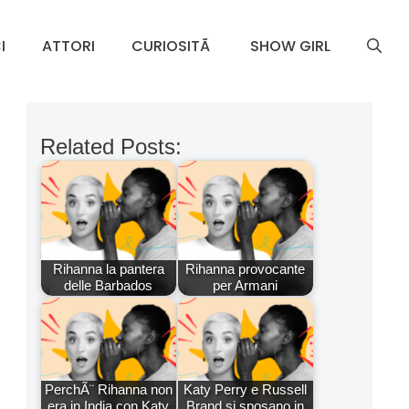
I
ATTORI
CURIOSITÃ
SHOW GIRL
Related Posts:
Rihanna la pantera
Rihanna provocante
delle Barbados
per Armani
PerchÃ¨ Rihanna non
Katy Perry e Russell
era in India con Katy
Brand si sposano in