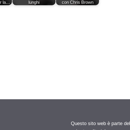
r la…
lunghi
con Chris Brown
Questo sito web è parte d