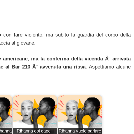
con fare violento, ma subito la guardia del corpo della
accia al giovane.
ie americane, ma la conferma della vicenda Ã¨ arrivata
he al Bar 210 Ã¨ avvenuta una rissa
. Aspettiamo alcune
ihanna
Rihanna coi capelli
Rihanna vuole parlare