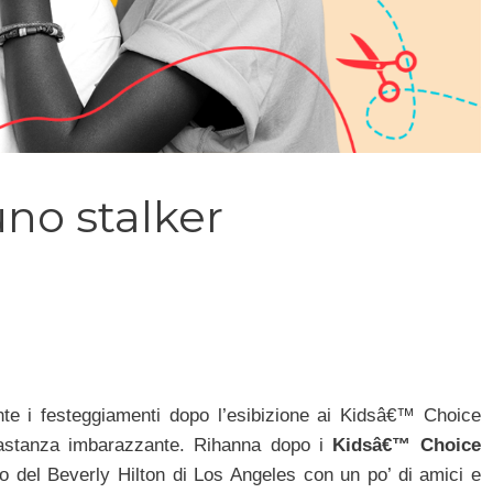
no stalker
te i festeggiamenti dopo l’esibizione ai Kidsâ€™ Choice
bastanza imbarazzante. Rihanna dopo i
Kidsâ€™ Choice
no del Beverly Hilton di Los Angeles con un po’ di amici e