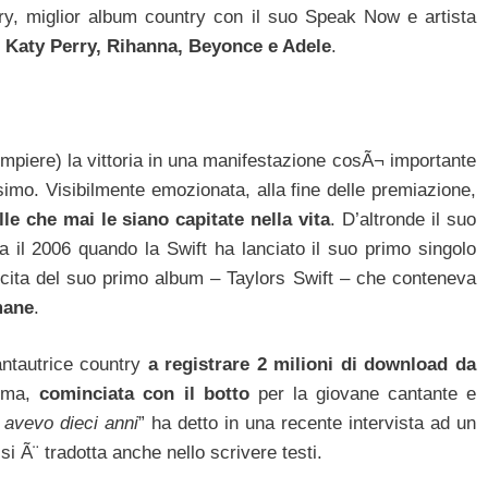
ry, miglior album country con il suo Speak Now e artista
i
Katy Perry, Rihanna, Beyonce e Adele
.
mpiere) la vittoria in una manifestazione cosÃ¬ importante
imo. Visibilmente emozionata, alla fine delle premiazione,
le che mai le siano capitate nella vita
. D’altronde il suo
a il 2006 quando la Swift ha lanciato il suo primo singolo
scita del suo primo album – Taylors Swift – che conteneva
imane
.
antautrice country
a registrare 2 milioni di download da
omma,
cominciata con il botto
per la giovane cantante e
avevo dieci anni
” ha detto in una recente intervista ad un
 Ã¨ tradotta anche nello scrivere testi.