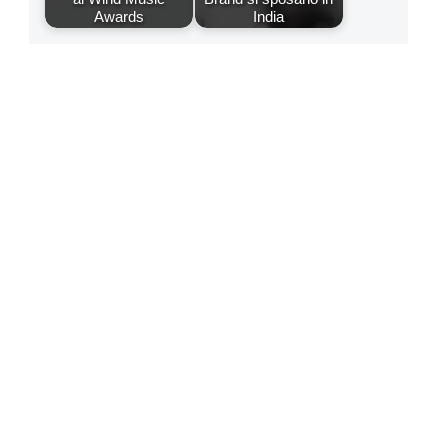
Awards
India