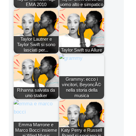
EMA 2010
uomo alto e simpatico
Taylor Lautner e
Taylor Swift si sono
lasciati per...
Taylor Swift su Allure
Grammy: ecco i
vincitori, BeyoncÃ©
Rihanna salvata da
nella storia della
uno stalker
musica
Emma Marrone e
Marco Bocci insieme
Katy Perry e Russell
ai Wind Music
Brand si sposano in