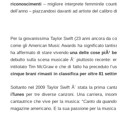
riconoscimenti
– migliore interprete femminile count
dell’anno – piazzandosi davanti ad artiste del calibro d
Per la giovanissima Taylor Swift (23 anni ancora da co
come gli American Music Awards ha significato tantiss
ha affermato di stare vivendo
una delle cose piÃ¹ bel
debutto sulla scena musicale Ã¨ piuttosto recente: er
intitolato Tim McGraw e che di fatto ha preceduto l’u
cinque brani rimasti in classifica per oltre 81 sett
Soltanto nel 2009 Taylor Swift Ã¨ stata la prima cant
iTunes
per tre diverse canzoni. Una carriera, ins
cantautrice che vive per la musica: “
Canto da quando 
magazine americano. E la sua passione per la musica si