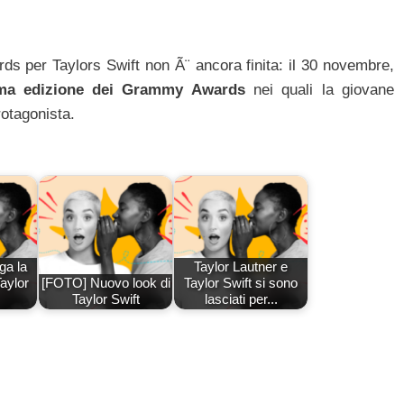
ds per Taylors Swift non Ã¨ ancora finita: il 30 novembre,
sima edizione dei Grammy Awards
nei quali la giovane
otagonista.
ga la
Taylor Lautner e
aylor
[FOTO] Nuovo look di
Taylor Swift si sono
Taylor Swift
lasciati per...