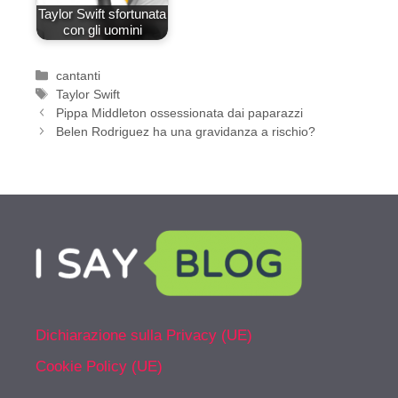
Taylor Swift sfortunata
con gli uomini
Categorie
cantanti
Tag
Taylor Swift
Pippa Middleton ossessionata dai paparazzi
Belen Rodriguez ha una gravidanza a rischio?
Dichiarazione sulla Privacy (UE)
Cookie Policy (UE)