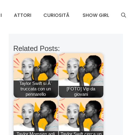
I
ATTORI
CURIOSITÃ
SHOW GIRL
Related Posts:
Taylor Swift si Ã¨
truccata con un
[FOTO] Vip da
pennarello
giovani
Taylor Momsen agli
Taylor Swift cerca un