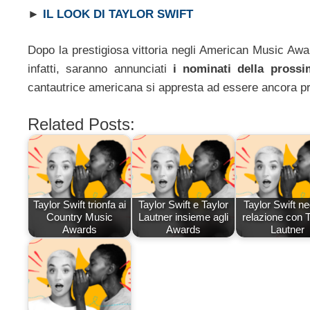
►
IL LOOK DI TAYLOR SWIFT
Dopo la prestigiosa vittoria negli American Music Awar
infatti, saranno annunciati
i nominati della pros
cantautrice americana si appresta ad essere ancora pr
Related Posts:
Taylor Swift trionfa ai
Taylor Swift e Taylor
Taylor Swift ne
Country Music
Lautner insieme agli
relazione con T
Awards
Awards
Lautner