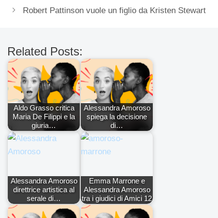
Robert Pattinson vuole un figlio da Kristen Stewart
Related Posts:
Aldo Grasso critica
Alessandra Amoroso
Maria De Filippi e la
spiega la decisione
giuria…
di…
Alessandra Amoroso
Emma Marrone e
direttrice artistica al
Alessandra Amoroso
serale di…
tra i giudici di Amici 12