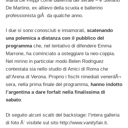
Maria De Filippi come ballerina del serale – e Stefano
De Martino, ex allievo della scuola e ballerino
professionista giÃ da qualche anno.
I due si sono conosciuti e innamorati,
scatenando
una polemica a distanza con il pubblico del
programma
che, nel tentativo di difendere Emma
Marrone, ha cominciato a osteggiare la neo-coppia.
Nel mirino in particolar modo Belen Rodriguez
contestata sia nello studio di Amici di Roma che
all’Arena di Verona. Proprio i fischi rimediati venerdÃ¬
sera, nella prima finale del programma,
hanno indotto
l’argentina a dare forfait nella finalissima di
sabato
.
Di seguito alcuni scatti del backstage: l’intera galleria
di foto Ã¨ visibile sul sito http://www.vanityfair.it.