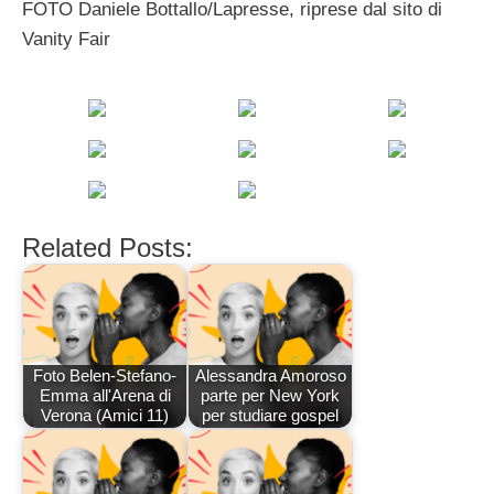
FOTO Daniele Bottallo/Lapresse, riprese dal sito di
Vanity Fair
Related Posts:
Foto Belen-Stefano-
Alessandra Amoroso
Emma all'Arena di
parte per New York
Verona (Amici 11)
per studiare gospel