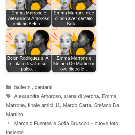
Emma Marrone e
Emma Marrone dice
Alessandra Amoroso
di non aver cantato
imitano Belen…
Bella…
Belen Rodriguez si Ã¨
Emma Marrone e
rifiutata di salire sul
Stefano De Martino in
palco…
love dietro le…
Categorie
ballerini
,
cantanti
Tag
Alessandra Amoroso
,
arena di verona
,
Emma
Marrone
,
finale amici 11
,
Marco Carta
,
Stefano De
Martino
Marcelo Fuentes e Sofia Bruscoli – nuove foto
insieme