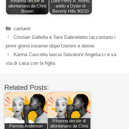
Rihanna decide di
Luke Perry Ã¨ morto,
allontanarsi da Chris
addio a Dylan di
Brown
Beverly Hills 90210
Categorie
cantanti
Cristian Gallella e Tara Gabrieletto raccontano i
primi giorni insieme dopo Uomini e donne
Karina Cascella lascia Salvatore Angelucci e va
via di casa con la figlia
Related Posts:
Rihanna decide di
Pamela Anderson
allontanarsi da Chris