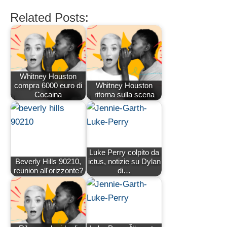
Related Posts:
Whitney Houston
compra 6000 euro di
Whitney Houston
Cocaina
ritorna sulla scena
Luke Perry colpito da
Beverly Hills 90210,
ictus, notizie su Dylan
reunion all'orizzonte?
di…