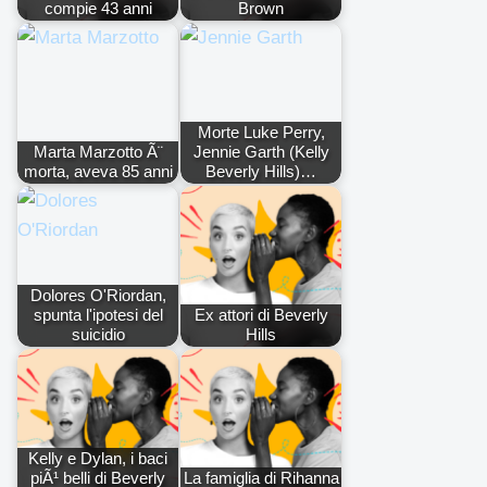
compie 43 anni
Brown
Morte Luke Perry,
Marta Marzotto Ã¨
Jennie Garth (Kelly
morta, aveva 85 anni
Beverly Hills)…
Dolores O'Riordan,
spunta l'ipotesi del
Ex attori di Beverly
suicidio
Hills
Kelly e Dylan, i baci
piÃ¹ belli di Beverly
La famiglia di Rihanna