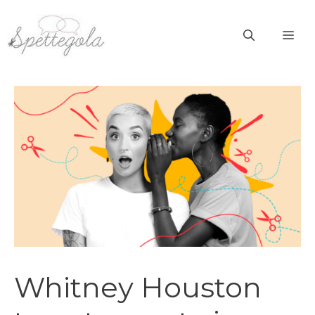
Vai
al
ME
contenuto
Whitney Houston