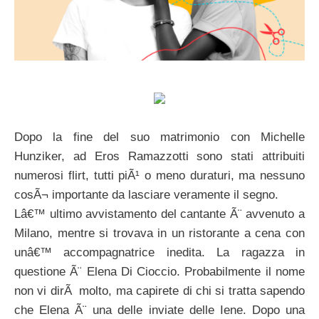
Dopo la fine del suo matrimonio con Michelle
Hunziker, ad Eros Ramazzotti sono stati attribuiti
numerosi flirt, tutti piÃ¹ o meno duraturi, ma nessuno
cosÃ¬ importante da lasciare veramente il segno.
Lâ€™ ultimo avvistamento del cantante Ã¨ avvenuto a
Milano, mentre si trovava in un ristorante a cena con
unâ€™ accompagnatrice inedita. La ragazza in
questione Ã¨ Elena Di Cioccio. Probabilmente il nome
non vi dirÃ molto, ma capirete di chi si tratta sapendo
che Elena Ã¨ una delle inviate delle Iene. Dopo una