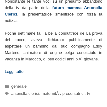
Nonostante le tante voci su un presunto abbandono
della tv da parte della
futura mamma Antonella
Clerici
, la presentatrice smentisce con forza la
notizia.
Poche settimane fa, la bella conduttrice de La prova
del cuoco, aveva dichiarato pubblicamente di
aspettare un bambino dal suo compagno Eddy
Martens, animatore di origine belga conosciuto in
vacanza in Marocco, di ben dodici anni piÃ¹ giovane.
Leggi tutto
Categorie
generale
Tag
antonella clerici
,
maternitÃ
,
presentatrici
,
tv