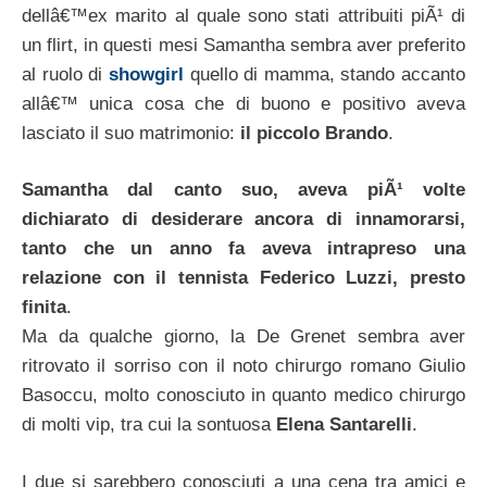
dellâ€™ex marito al quale sono stati attribuiti piÃ¹ di
un flirt, in questi mesi Samantha sembra aver preferito
al ruolo di
showgirl
quello di mamma, stando accanto
allâ€™ unica cosa che di buono e positivo aveva
lasciato il suo matrimonio:
il piccolo Brando
.
Samantha dal canto suo, aveva piÃ¹ volte
dichiarato di desiderare ancora di innamorarsi,
tanto che un anno fa aveva intrapreso una
relazione con il tennista Federico Luzzi, presto
finita
.
Ma da qualche giorno, la De Grenet sembra aver
ritrovato il sorriso con il noto chirurgo romano Giulio
Basoccu, molto conosciuto in quanto medico chirurgo
di molti vip, tra cui la sontuosa
Elena Santarelli
.
I due si sarebbero conosciuti a una cena tra amici e