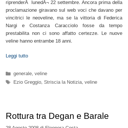
riprenderÃ lunedÃ¬ 22 settembre. Ancora prima della
proclamazione giravano sul web voci che davano per
vincitrici le neoveline, ma se la vittoria di Federica
Nargi e Costanza Caracciolo fosse da tempo
prestabilita non ci sono affatto certezze. Le nuove
veline hanno entrambe 18 anni.
Leggi tutto
Categorie
generale
,
veline
Tag
Ezio Greggio
,
Striscia la Notizia
,
veline
Rottura tra Degan e Barale
28 Agosto 2008
di
Eleonora Costa