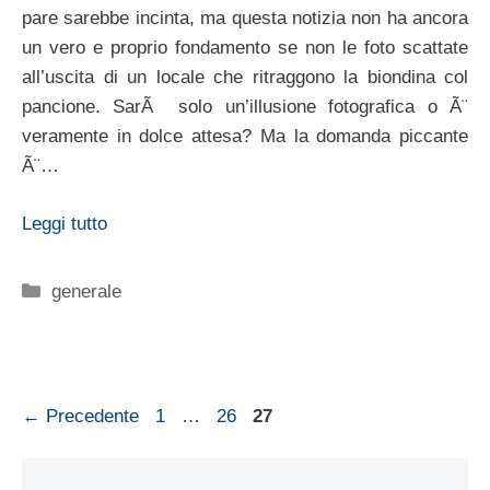
pare sarebbe incinta, ma questa notizia non ha ancora
un vero e proprio fondamento se non le foto scattate
all’uscita di un locale che ritraggono la biondina col
pancione. SarÃ solo un’illusione fotografica o Ã¨
veramente in dolce attesa? Ma la domanda piccante
Ã¨…
Leggi tutto
Categorie
generale
Pagina
Pagina
Pagina
←
Precedente
1
…
26
27