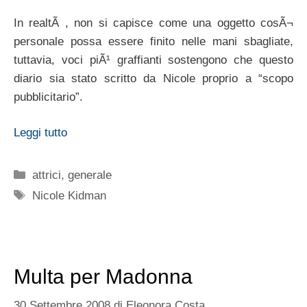
In realtÃ , non si capisce come una oggetto cosÃ¬
personale possa essere finito nelle mani sbagliate,
tuttavia, voci piÃ¹ graffianti sostengono che questo
diario sia stato scritto da Nicole proprio a “scopo
pubblicitario”.
Leggi tutto
Categorie
attrici
,
generale
Tag
Nicole Kidman
Multa per Madonna
30 Settembre 2008
di
Eleonora Costa