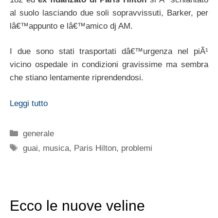
al suolo lasciando due soli sopravvissuti, Barker, per
lâ€™appunto e lâ€™amico dj AM.
I due sono stati trasportati dâ€™urgenza nel piÃ¹
vicino ospedale in condizioni gravissime ma sembra
che stiano lentamente riprendendosi.
Leggi tutto
Categorie
generale
Tag
guai
,
musica
,
Paris Hilton
,
problemi
Ecco le nuove veline