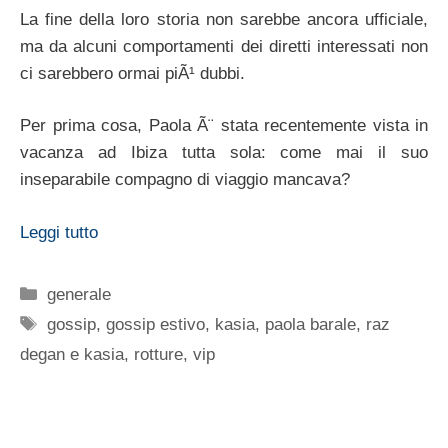
La fine della loro storia non sarebbe ancora ufficiale,
ma da alcuni comportamenti dei diretti interessati non
ci sarebbero ormai piÃ¹ dubbi.
Per prima cosa, Paola Ã¨ stata recentemente vista in
vacanza ad Ibiza tutta sola: come mai il suo
inseparabile compagno di viaggio mancava?
Leggi tutto
Categorie
generale
Tag
gossip
,
gossip estivo
,
kasia
,
paola barale
,
raz
degan e kasia
,
rotture
,
vip