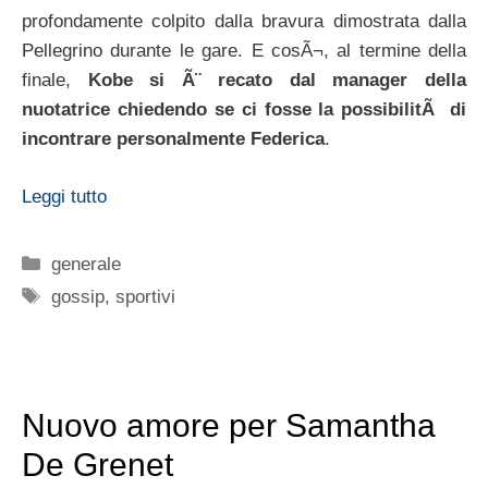
profondamente colpito dalla bravura dimostrata dalla
Pellegrino durante le gare. E cosÃ¬, al termine della
finale,
Kobe si Ã¨ recato dal manager della
nuotatrice chiedendo se ci fosse la possibilitÃ di
incontrare personalmente Federica
.
Leggi tutto
Categorie
generale
Tag
gossip
,
sportivi
Nuovo amore per Samantha
De Grenet