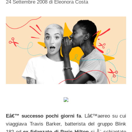
24 Settembre 2008
di
Eleonora Costa
Eâ€™ successo pochi giorni fa
. Lâ€™aereo su cui
viaggiava Travis Barker, batterista del gruppo Blink
182 ed
ex fidanzato di Paris Hilton
si Ã¨ schiantato