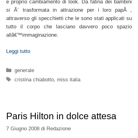
e proprio cambiamento di look. Da fatina dei bambini
si Ã¨ trasformata in attrazione per i loro papÃ ,
attraverso gli specchietti che le sono stati applicati su
tutto il corpo che lasciano davvero poco spazio
allâ€™immaginazione.
Leggi tutto
Categorie
generale
Tag
cristina chiabotto
,
miss italia
Paris Hilton in dolce attesa
7 Giugno 2008
di
Redazione