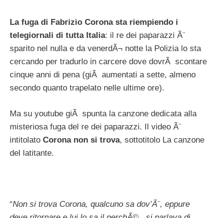
La fuga di Fabrizio Corona sta riempiendo i
telegiornali di tutta Italia
: il re dei paparazzi Ã¨
sparito nel nulla e da venerdÃ¬ notte la Polizia lo sta
cercando per tradurlo in carcere dove dovrÃ scontare
cinque anni di pena (giÃ aumentati a sette, almeno
secondo quanto trapelato nelle ultime ore).
Ma su youtube giÃ spunta la canzone dedicata alla
misteriosa fuga del re dei paparazzi. Il video Ã¨
intitolato
Corona non si trova
, sottotitolo La canzone
del latitante.
“
Non si trova Corona, qualcuno sa dov’Ã¨, eppure
deve ritornare e lui lo sa il perchÃ©.. si parlava di