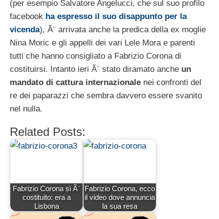
(per esempio Salvatore Angelucci, che sul suo profilo
facebook
ha espresso il suo disappunto per la
vicenda
), Ã¨ arrivata anche la predica della ex moglie
Nina Moric e gli appelli dei vari Lele Mora e parenti
tutti che hanno consigliato a Fabrizio Corona di
costituirsi. Intanto ieri Ã¨ stato diramato anche
un
mandato di cattura internazionale
nei confronti del
re dei paparazzi che sembra davvero essere svanito
nel nulla.
Related Posts:
Fabrizio Corona si Ã¨
Fabrizio Corona, ecco
costituito: era a
il video dove annuncia
Lisbona
la sua resa