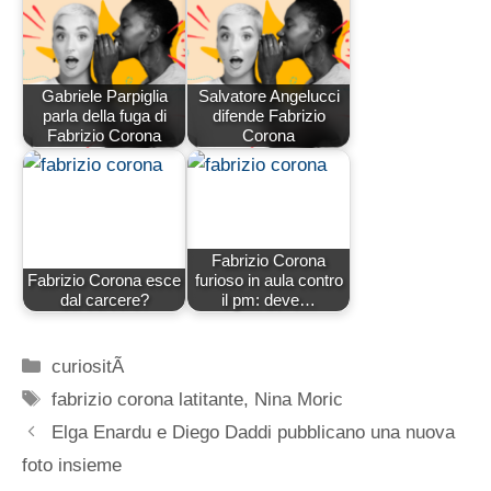
Gabriele Parpiglia
Salvatore Angelucci
parla della fuga di
difende Fabrizio
Fabrizio Corona
Corona
Fabrizio Corona
Fabrizio Corona esce
furioso in aula contro
dal carcere?
il pm: deve…
Categorie
curiositÃ
Tag
fabrizio corona latitante
,
Nina Moric
Elga Enardu e Diego Daddi pubblicano una nuova
foto insieme