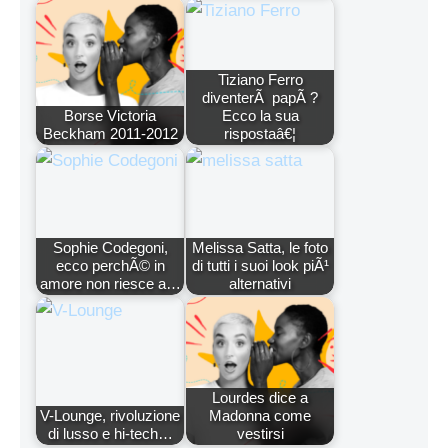
Tiziano Ferro
diventerÃ papÃ ?
Borse Victoria
Ecco la sua
Beckham 2011-2012
rispostaâ€¦
Sophie Codegoni,
Melissa Satta, le foto
ecco perchÃ© in
di tutti i suoi look piÃ¹
amore non riesce a…
alternativi
Lourdes dice a
V-Lounge, rivoluzione
Madonna come
di lusso e hi-tech…
vestirsi