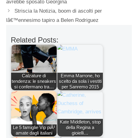
avrebbe sposato Georgina
Striscia la Notizia, boom di ascolti per
lâ€™ennesimo tapiro a Belen Rodriguez
Related Posts:
Calzature di
Emma Marrone, ho
tendenza: le sneakers
scelto da sola i vestiti
si confermano tra…
per Sanremo 2015
Kate Middleton, stop
Le 5 famiglie Vip piÃ¹
della Regina a
amate dagli italiani
gioielli…