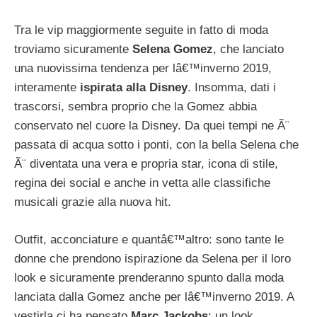
Tra le vip maggiormente seguite in fatto di moda
troviamo sicuramente
Selena Gomez
, che lanciato
una nuovissima tendenza per lâ€™inverno 2019,
interamente
ispirata alla Disney
. Insomma, dati i
trascorsi, sembra proprio che la Gomez abbia
conservato nel cuore la Disney. Da quei tempi ne Ã¨
passata di acqua sotto i ponti, con la bella Selena che
Ã¨ diventata una vera e propria star, icona di stile,
regina dei social e anche in vetta alle classifiche
musicali grazie alla nuova hit.
Outfit, acconciature e quantâ€™altro: sono tante le
donne che prendono ispirazione da Selena per il loro
look e sicuramente prenderanno spunto dalla moda
lanciata dalla Gomez anche per lâ€™inverno 2019. A
vestirla ci ha pensato
Marc Jackobs
: un look