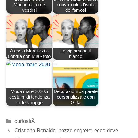
Madonna come
nuovo look all'isola
vestirsi
dei famosi
Alessia Marcuzzi a
Le vip amano il
Londra con Mia - foto
bianco
Moda mare 2020: i
Decorazioni da parete
costumi di tendenza
personalizzate con
sulle spiagge
Gifta
Categorie
curiositÃ
Cristiano Ronaldo, nozze segrete: ecco dove