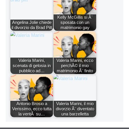
Kelly McGillis si Ã¨
Angelina Jolie chiede
sposata con un
il divorzio da Brad Pitt
matrimonio gay
Valeria Marini,
Valeria Marini, ecco
scenata di gelosia in
perchÃ© il mio
pubblico ad…
matrimonio Ã¨ finito
Antonio Brosio a
Valeria Marini, il mio
Verissimo, ecco tutta
divorzio Ã¨ diventato
la veritÃ su…
una barzelletta