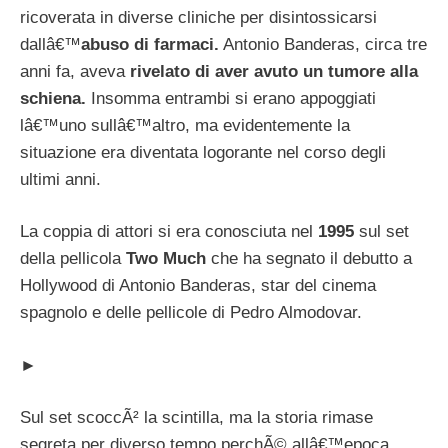
ricoverata in diverse cliniche per disintossicarsi
dallâ€™
abuso di farmaci.
Antonio Banderas, circa tre
anni fa, aveva
rivelato di aver avuto un tumore alla
schiena.
Insomma entrambi si erano appoggiati
lâ€™uno sullâ€™altro, ma evidentemente la
situazione era diventata logorante nel corso degli
ultimi anni.
La coppia di attori si era conosciuta nel
1995
sul set
della pellicola
Two Much
che ha segnato il debutto a
Hollywood di Antonio Banderas, star del cinema
spagnolo e delle pellicole di Pedro Almodovar.
►
Sul set scoccÃ² la scintilla, ma la storia rimase
segreta per diverso tempo perchÃ© allâ€™epoca