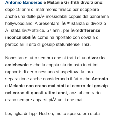
Antonio Banderas
e Melanie Griffith divorziano
:
dopo 18 anni di matrimonio finisce per scoppiare
anche una delle piÃ¹ inossidabili coppie del panorama
hollywoodiano. A presentare lâ€™istanza di divorzio
Ã¨ stata lâ€™attrice, 57 anni, per â€œ
differenze
inconciliabili
â€ come ha riportato con dovizia di
particolari il sito di gossip statunitense
Tmz
.
Nonostante tutto sembra che si tratti di un
divorzio
amichevole
e che la coppia sia rimasta in ottimi
rapporti: di certo nessuno si aspettava la loro
separazione anche considerando il fatto che
Antonio
e Melanie non erano mai stati al centro del gossip
nel corso di questi ultimi anni,
anzi al contrario
erano sempre apparsi piÃ¹ uniti che mai.
Lei, figlia di Tippi Hedren, molto spesso era stata