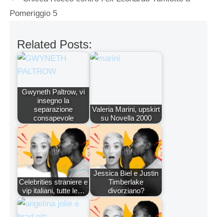
Pomeriggio 5
Related Posts:
Gwyneth Paltrow, vi
insegno la
separazione
Valeria Marini, upskirt
consapevole
su Novella 2000
Jessica Biel e Justin
Celebrities straniere e
Timberlake
vip italiani, tutte le…
divorziano?