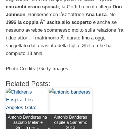
entrambi erano sposati
, la Griffith con il collega
Don
Johnson
, Banderas con lâ€™attrice
Ana Leza
. Nel
1996 la coppia Ã¨ uscita allo scoperto
e anche se
nessuno avrebbe scommesso molto sulla relazione fra
i due attori, il matrimonio Ã¨ durato fino a oggi,
suggellato dalla nascita della figlia, Stella, che ha
compiuto 18 anni.
Photo Credits | Getty Images
Related Posts:
Antonio Banderas ha
Antonio Banderas
lasciato Melanie
ospite a Sanremo
Griffith per…
2013