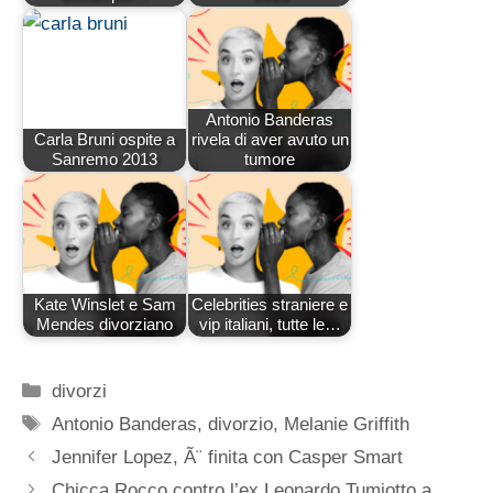
Antonio Banderas
Carla Bruni ospite a
rivela di aver avuto un
Sanremo 2013
tumore
Kate Winslet e Sam
Celebrities straniere e
Mendes divorziano
vip italiani, tutte le…
Categorie
divorzi
Tag
Antonio Banderas
,
divorzio
,
Melanie Griffith
Jennifer Lopez, Ã¨ finita con Casper Smart
Chicca Rocco contro l’ex Leonardo Tumiotto a