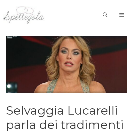
Vai
al
ME
contenuto
Selvaggia Lucarelli
parla dei tradimenti