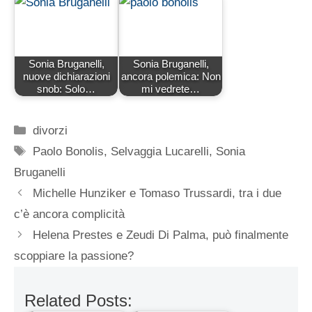
Sonia Bruganelli,
Sonia Bruganelli,
nuove dichiarazioni
ancora polemica: Non
snob: Solo…
mi vedrete…
Categorie
divorzi
Tag
Paolo Bonolis
,
Selvaggia Lucarelli
,
Sonia
Bruganelli
Michelle Hunziker e Tomaso Trussardi, tra i due
c’è ancora complicità
Helena Prestes e Zeudi Di Palma, può finalmente
scoppiare la passione?
Related Posts: