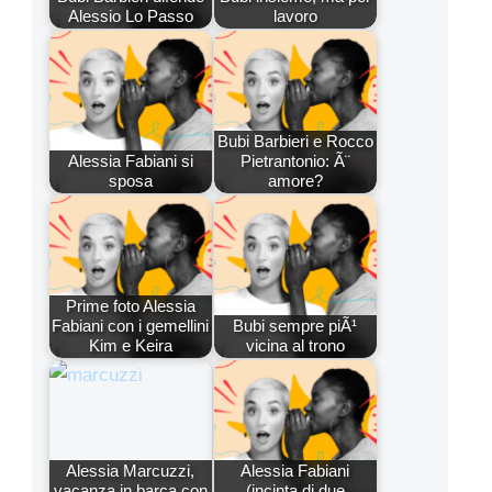
Alessio Lo Passo
lavoro
Bubi Barbieri e Rocco
Alessia Fabiani si
Pietrantonio: Ã¨
sposa
amore?
Prime foto Alessia
Fabiani con i gemellini
Bubi sempre piÃ¹
Kim e Keira
vicina al trono
Alessia Marcuzzi,
Alessia Fabiani
vacanza in barca con
(incinta di due