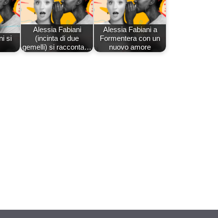
Alessia Fabiani
Alessia Fabiani a
i si
(incinta di due
Formentera con un
gemelli) si racconta…
nuovo amore