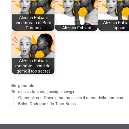
Alessia Fabiani
innamorata di Bubi
Alessia Fabian
Porcaro
Alessia Fabiani
sposa
Alessia Fabiani
mamma: i nomi dei
gemelli top secret
Categorie
generale
Tag
alessia fabiani
,
gossip
,
showgirl
Guendalina e Daniele hanno scelto il nome della bambina
Belen Rodriguez da Tinto Brass