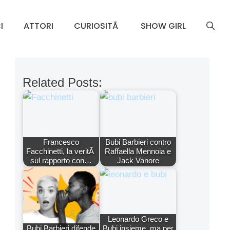
I
ATTORI
CURIOSITÃ
SHOW GIRL
Related Posts:
Francesco
Bubi Barbieri contro
Facchinetti, la veritÃ
Raffaella Mennoia e
sul rapporto con…
Jack Vanore
Leonardo Greco e
Bubi Barbieri difende
Bubi insieme, ma per