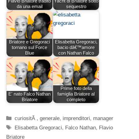
Flavio Briatore tradito
Yacht di Briatore sotto
da una email
sequestro
Briatore e Gregoraci
Elisabetta Gregoraci,
tornano sul Force
bacio dâ€™amore
Blue
con Nathan Falco
Prime foto della
E' nato Falco Nathan
famiglia Briatore al
Briatore
completo
Categorie
curiositÃ
,
generale
,
imprenditori
,
manager
Tag
Elisabetta Gregoraci
,
Falco Nathan
,
Flavio
Briatore