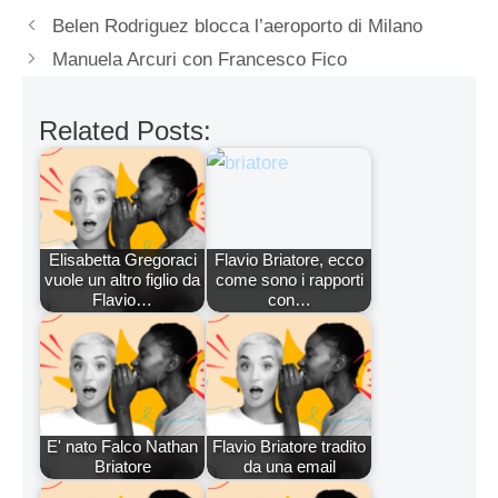
Belen Rodriguez blocca l’aeroporto di Milano
Manuela Arcuri con Francesco Fico
Related Posts:
Elisabetta Gregoraci
Flavio Briatore, ecco
vuole un altro figlio da
come sono i rapporti
Flavio…
con…
E' nato Falco Nathan
Flavio Briatore tradito
Briatore
da una email