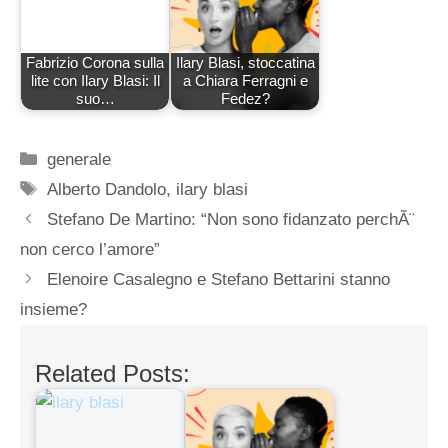
Fabrizio Corona sulla
Ilary Blasi, stoccatina
lite con Ilary Blasi: Il
a Chiara Ferragni e
suo…
Fedez?
Categorie
generale
Tag
Alberto Dandolo
,
ilary blasi
Stefano De Martino: “Non sono fidanzato perchÃ¨
non cerco l’amore”
Elenoire Casalegno e Stefano Bettarini stanno
insieme?
Related Posts: