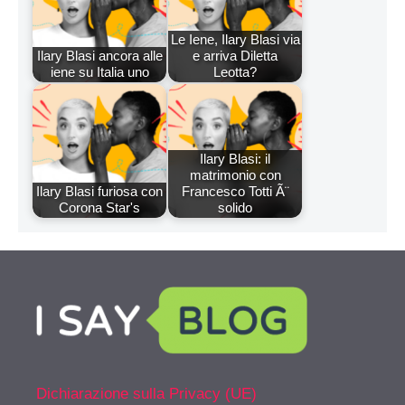
Le Iene, Ilary Blasi via
Ilary Blasi ancora alle
e arriva Diletta
iene su Italia uno
Leotta?
Ilary Blasi: il
matrimonio con
Ilary Blasi furiosa con
Francesco Totti Ã¨
Corona Star's
solido
Dichiarazione sulla Privacy (UE)