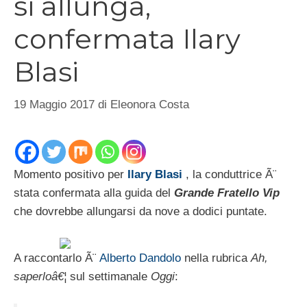
si allunga,
confermata Ilary
Blasi
19 Maggio 2017
di
Eleonora Costa
Momento positivo per
Ilary Blasi
, la conduttrice Ã¨
stata confermata alla guida del
Grande Fratello Vip
che dovrebbe allungarsi da nove a dodici puntate.
A raccontarlo Ã¨
Alberto Dandolo
nella rubrica
Ah,
saperloâ€¦
sul settimanale
Oggi
: