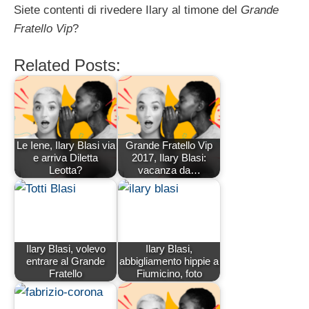
Siete contenti di rivedere Ilary al timone del
Grande
Fratello Vip
?
Related Posts:
Le Iene, Ilary Blasi via
Grande Fratello Vip
e arriva Diletta
2017, Ilary Blasi:
Leotta?
vacanza da…
Ilary Blasi, volevo
Ilary Blasi,
entrare al Grande
abbigliamento hippie a
Fratello
Fiumicino, foto