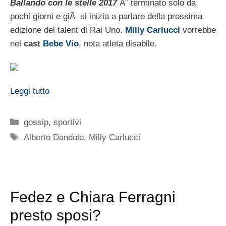
Ballando con le stelle 2017
Ã¨ terminato solo da
pochi giorni e giÃ si inizia a parlare della prossima
edizione del talent di Rai Uno.
Milly Carlucci
vorrebbe
nel
cast
Bebe Vio
, nota atleta disabile.
Leggi tutto
Categorie
gossip
,
sportivi
Tag
Alberto Dandolo
,
Milly Carlucci
Fedez e Chiara Ferragni
presto sposi?