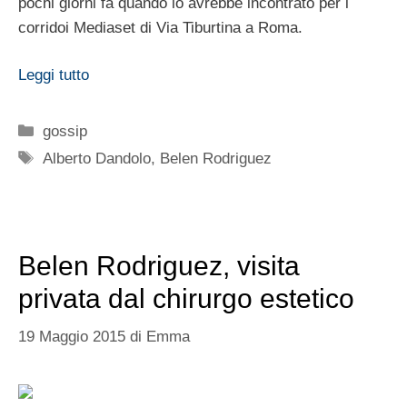
pochi giorni fa quando lo avrebbe incontrato per i
corridoi Mediaset di Via Tiburtina a Roma.
Leggi tutto
Categorie
gossip
Tag
Alberto Dandolo
,
Belen Rodriguez
Belen Rodriguez, visita
privata dal chirurgo estetico
19 Maggio 2015
di
Emma