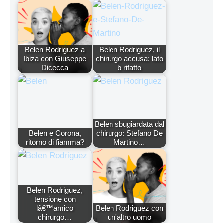
Belen Rodriguez a
Belen Rodriguez, il
Ibiza con Giuseppe
chirurgo accusa: lato
Dicecca
b rifatto
Belen sbugiardata dal
Belen e Corona,
chirurgo: Stefano De
ritorno di fiamma?
Martino…
Belen Rodriguez,
tensione con
lâ€™amico
Belen Rodriguez con
chirurgo…
un'altro uomo