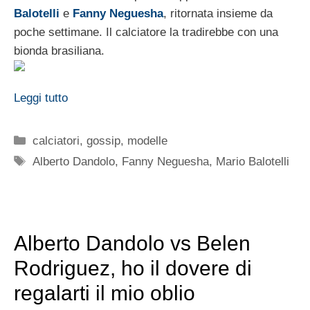
Balotelli
e
Fanny Neguesha
, ritornata insieme da
poche settimane. Il calciatore la tradirebbe con una
bionda brasiliana.
Leggi tutto
Categorie
calciatori
,
gossip
,
modelle
Tag
Alberto Dandolo
,
Fanny Neguesha
,
Mario Balotelli
Alberto Dandolo vs Belen
Rodriguez, ho il dovere di
regalarti il mio oblio