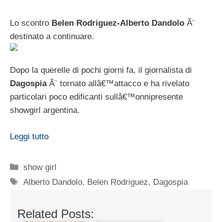
Lo scontro
Belen Rodriguez-Alberto Dandolo
Ã¨
destinato a continuare.
Dopo la querelle di pochi giorni fa, il giornalista di
Dagospia
Ã¨ tornato allâ€™attacco e ha rivelato
particolari poco edificanti sullâ€™onnipresente
showgirl argentina.
Leggi tutto
Categorie
show girl
Tag
Alberto Dandolo
,
Belen Rodriguez
,
Dagospia
Related Posts: