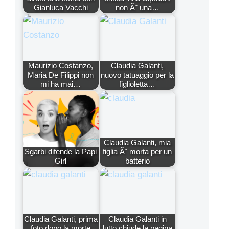
Gianluca Vacchi
non Ã¨ una…
Maurizio Costanzo,
Claudia Galanti,
Maria De Filippi non
nuovo tatuaggio per la
mi ha mai…
figlioletta…
Claudia Galanti, mia
Sgarbi difende la Papi
figlia Ã¨ morta per un
Girl
batterio
Claudia Galanti, prima
Claudia Galanti in
foto dopo la morte
lutto chiude la pagina