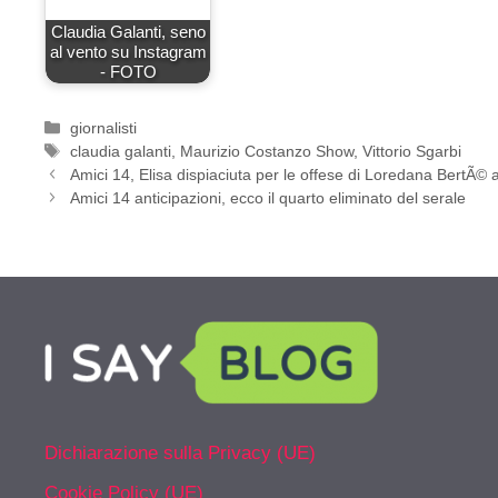
Claudia Galanti, seno
al vento su Instagram
- FOTO
Categorie
giornalisti
Tag
claudia galanti
,
Maurizio Costanzo Show
,
Vittorio Sgarbi
Amici 14, Elisa dispiaciuta per le offese di Loredana BertÃ© 
Amici 14 anticipazioni, ecco il quarto eliminato del serale
Dichiarazione sulla Privacy (UE)
Cookie Policy (UE)