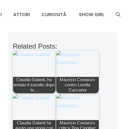
I
ATTORI
CURIOSITÃ
SHOW GIRL
Related Posts:
Claudia Galanti, ho
Maurizio Costanzo
tentato il suicidio dopo
contro Lorella
la…
Cuccarini
Claudia Galanti ha
Maurizio Costanzo
avuto una storia con
critica Tina Cipollari: