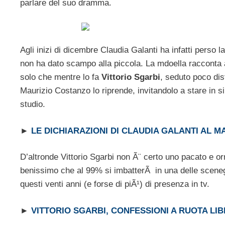
parlare del suo dramma.
Agli inizi di dicembre Claudia Galanti ha infatti perso la 
non ha dato scampo alla piccola. La mdoella racconta 
solo che mentre lo fa
Vittorio Sgarbi
, seduto poco dist
Maurizio Costanzo lo riprende, invitandolo a stare in s
studio.
►
LE DICHIARAZIONI DI CLAUDIA GALANTI AL 
D’altronde Vittorio Sgarbi non Ã¨ certo uno pacato e orm
benissimo che al 99% si imbatterÃ in una delle sceneggiat
questi venti anni (e forse di piÃ¹) di presenza in tv.
►
VITTORIO SGARBI, CONFESSIONI A RUOTA LI