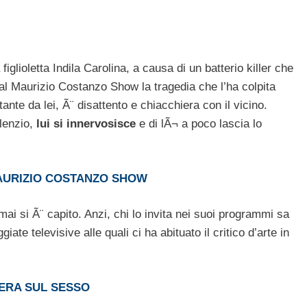
figlioletta Indila Carolina, a causa di un batterio killer che
al Maurizio Costanzo Show la tragedia che l’ha colpita
ante da lei, Ã¨ disattento e chiacchiera con il vicino.
ilenzio,
lui si innervosisce
e di lÃ¬ a poco lascia lo
MAURIZIO COSTANZO SHOW
ai si Ã¨ capito. Anzi, chi lo invita nei suoi programmi sa
e televisive alle quali ci ha abituato il critico d’arte in
BERA SUL SESSO