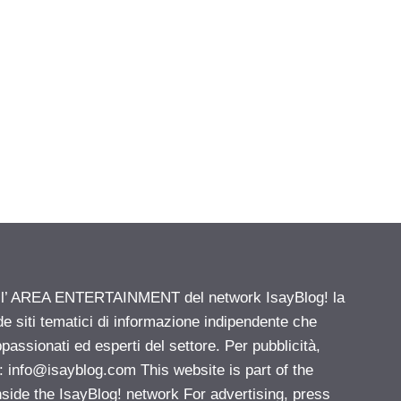
ell’ AREA ENTERTAINMENT del network IsayBlog! la
de siti tematici di informazione indipendente che
passionati ed esperti del settore. Per pubblicità,
i:
info@isayblog.com
This website is part of the
e the IsayBlog! network For advertising, press