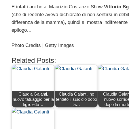
E infatti anche al Maurizio Costanzo Show
Vittorio Sg
(che di recente aveva dichiarato di non sentirsi in debi
differenza della mamma), quindi si mostra indifrerente a
epilogo…
Photo Credits | Getty Images
Related Posts:
Claudia Galanti,
Claudia Galanti, ho
Claudia Galant
nuovo tatuaggio per la
tentato il suicidio dopo
nuovo sorrid
figlioletta…
la…
dopo la mor