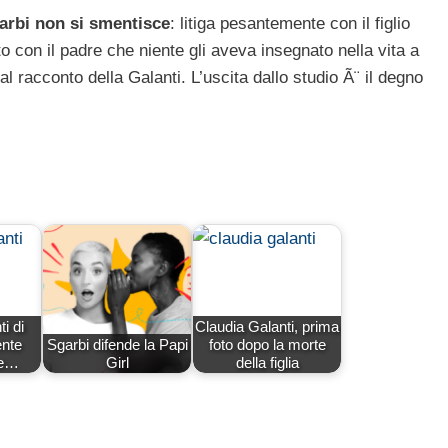
arbi non si smentisce
: litiga pesantemente con il figlio
to con il padre che niente gli aveva insegnato nella vita a
l racconto della Galanti. L’uscita dallo studio Ã¨ il degno
i di
Claudia Galanti, prima
ente
Sgarbi difende la Papi
foto dopo la morte
te…
Girl
della figlia