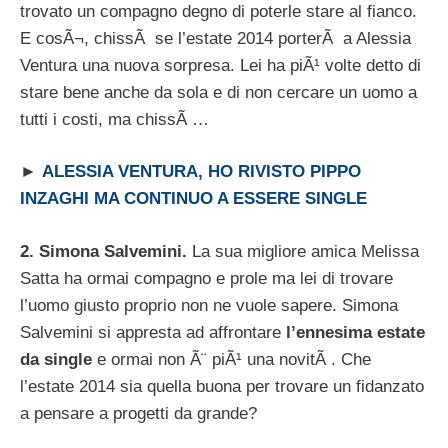
trovato un compagno degno di poterle stare al fianco.
E cosÃ¬, chissÃ se l’estate 2014 porterÃ a Alessia
Ventura una nuova sorpresa. Lei ha piÃ¹ volte detto di
stare bene anche da sola e di non cercare un uomo a
tutti i costi, ma chissÃ …
►
ALESSIA VENTURA, HO RIVISTO PIPPO
INZAGHI MA CONTINUO A ESSERE SINGLE
2. Simona Salvemini.
La sua migliore amica Melissa
Satta ha ormai compagno e prole ma lei di trovare
l’uomo giusto proprio non ne vuole sapere. Simona
Salvemini si appresta ad affrontare
l’ennesima estate
da single
e ormai non Ã¨ piÃ¹ una novitÃ . Che
l’estate 2014 sia quella buona per trovare un fidanzato
a pensare a progetti da grande?