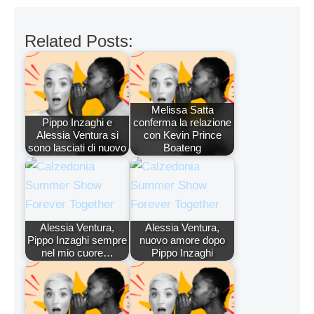
Related Posts:
Melissa Satta
Pippo Inzaghi e
conferma la relazione
Alessia Ventura si
con Kevin Prince
sono lasciati di nuovo
Boateng
Alessia Ventura,
Alessia Ventura,
Pippo Inzaghi sempre
nuovo amore dopo
nel mio cuore…
Pippo Inzaghi