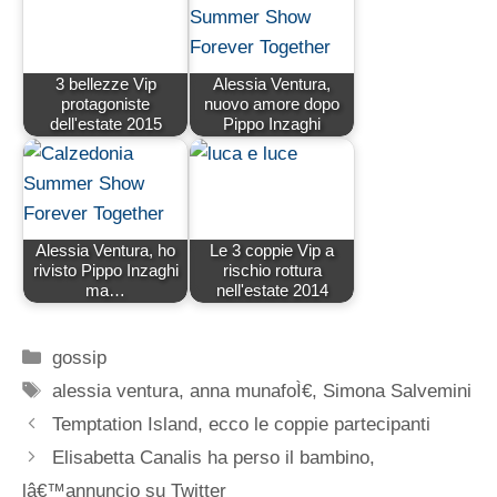
3 bellezze Vip
Alessia Ventura,
protagoniste
nuovo amore dopo
dell'estate 2015
Pippo Inzaghi
Alessia Ventura, ho
Le 3 coppie Vip a
rivisto Pippo Inzaghi
rischio rottura
ma…
nell'estate 2014
Categorie
gossip
Tag
alessia ventura
,
anna munafoÌ€
,
Simona Salvemini
Temptation Island, ecco le coppie partecipanti
Elisabetta Canalis ha perso il bambino,
lâ€™annuncio su Twitter