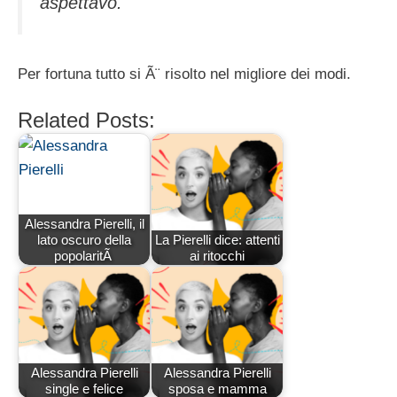
aspettavo
.
Per fortuna tutto si Ã¨ risolto nel migliore dei modi.
Related Posts:
Alessandra Pierelli, il
lato oscuro della
La Pierelli dice: attenti
popolaritÃ
ai ritocchi
Alessandra Pierelli
Alessandra Pierelli
single e felice
sposa e mamma