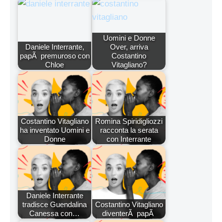
Uomini e Donne
Daniele Interrante,
Over, arriva
papÃ premuroso con
Costantino
Chloe
Vitagliano?
Costantino Vitagliano
Romina Spiridigliozzi
ha inventato Uomini e
racconta la serata
Donne
con Interrante
Daniele Interrante
tradisce Guendalina
Costantino Vitagliano
Canessa con…
diventerÃ papÃ