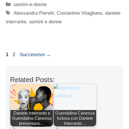
Categorie
uomini-e-donne
Tag
Alessandra Pierelli
,
Costantino Vitagliano
,
daniele
interrante
,
uomini e donne
Pagina
Pagina
1
2
Successivo
→
Related Posts:
Daniele Interrante e
Guendalina Canessa
Guendalina Canessa
furiosa con Daniele
presentano…
Interrante…