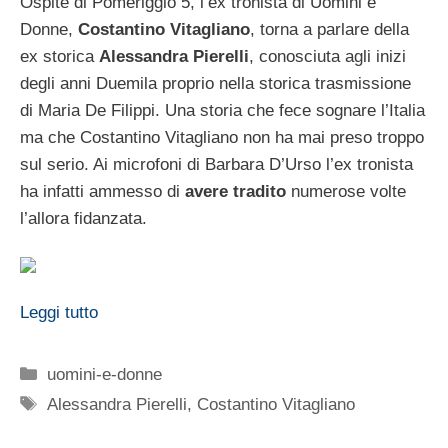
Ospite di Pomeriggio 5, l’ex tronista di Uomini e
Donne,
Costantino Vitagliano
, torna a parlare della
ex storica
Alessandra Pierelli
, conosciuta agli inizi
degli anni Duemila proprio nella storica trasmissione
di Maria De Filippi. Una storia che fece sognare l’Italia
ma che Costantino Vitagliano non ha mai preso troppo
sul serio. Ai microfoni di Barbara D’Urso l’ex tronista
ha infatti ammesso di
avere tradito
numerose volte
l’allora fidanzata.
Leggi tutto
Categorie
uomini-e-donne
Tag
Alessandra Pierelli
,
Costantino Vitagliano