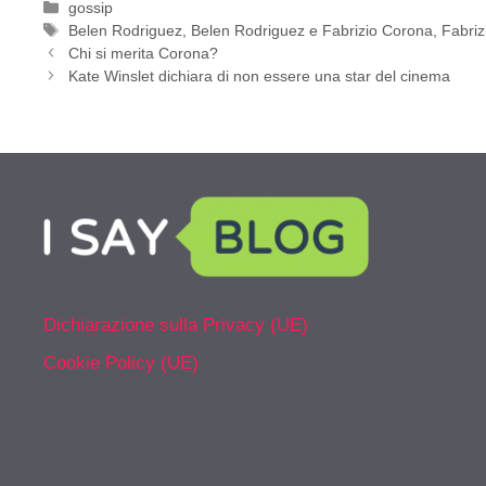
Categorie
gossip
Tag
Belen Rodriguez
,
Belen Rodriguez e Fabrizio Corona
,
Fabriz
Chi si merita Corona?
Kate Winslet dichiara di non essere una star del cinema
Dichiarazione sulla Privacy (UE)
Cookie Policy (UE)