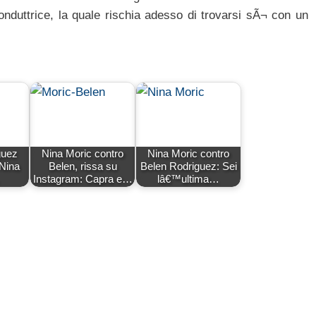
nduttrice, la quale rischia adesso di trovarsi sÃ¬ con un
guez
Nina Moric contro
Nina Moric contro
 Nina
Belen, rissa su
Belen Rodriguez: Sei
…
Instagram: Capra e…
lâ€™ultima…