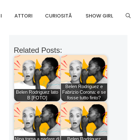
I
ATTORI
CURIOSITÃ
SHOW GIRL
Related Posts:
Belen Rodriguez e
Belen Rodriguez lato
Fabrizio Corona: e se
B [FOTO]
fosse tutto finto?
Nina torna a parlare di
Belen Rodriguez