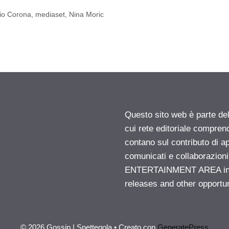
io Corona
,
mediaset
,
Nina Moric
Questo sito web è parte d
cui rete editoriale compren
contano sul contributo di ap
comunicati e collaborazion
ENTERTAINMENT AREA insid
releases and other opportu
© 2026 Gossip | Spettegola
• Creato con
GeneratePress