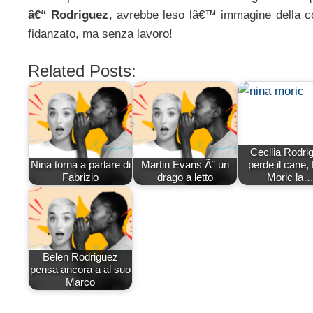
â€“ Rodriguez
, avrebbe leso lâ€™ immagine della co
fidanzato, ma senza lavoro!
Related Posts:
Cecilia Rodri
Nina torna a parlare di
Martin Evans Ã¨ un
perde il cane,
Fabrizio
drago a letto
Moric la
Belen Rodriguez
pensa ancora a al suo
Marco