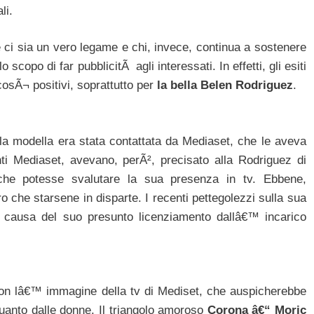
li.
 ci sia un vero legame e chi, invece, continua a sostenere
 scopo di far pubblicitÃ agli interessati. In effetti, gli esiti
cosÃ¬ positivi, soprattutto per
la bella Belen Rodriguez
.
la modella era stata contattata da Mediaset, che le aveva
enti Mediaset, avevano, perÃ², precisato alla Rodriguez di
 che potesse svalutare la sua presenza in tv. Ebbene,
o che starsene in disparte. I recenti pettegolezzi sulla sua
causa del suo presunto licenziamento dallâ€™ incarico
e con lâ€™ immagine della tv di Mediset, che auspicherebbe
uanto dalle donne. Il triangolo amoroso
Corona â€“ Moric