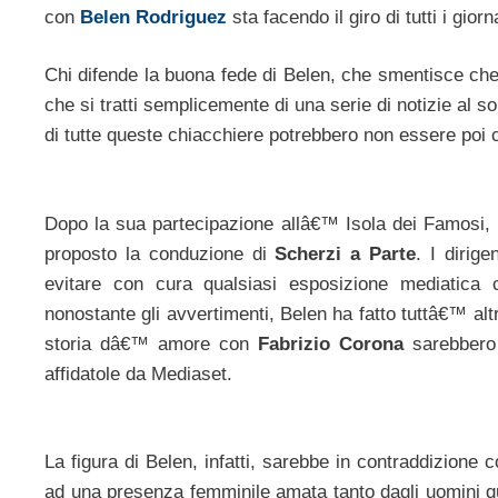
con
Belen Rodriguez
sta facendo il giro di tutti i giorna
Chi difende la buona fede di Belen, che smentisce che
che si tratti semplicemente di una serie di notizie al solo
di tutte queste chiacchiere potrebbero non essere poi 
Dopo la sua partecipazione allâ€™ Isola dei Famosi, 
proposto la conduzione di
Scherzi a Parte
. I dirig
evitare con cura qualsiasi esposizione mediatica
nonostante gli avvertimenti, Belen ha fatto tuttâ€™ altr
storia dâ€™ amore con
Fabrizio Corona
sarebbero 
affidatole da Mediaset.
La figura di Belen, infatti, sarebbe in contraddizion
ad una presenza femminile amata tanto dagli uomini q