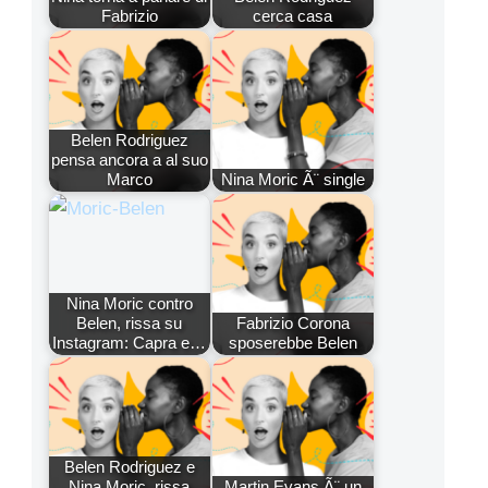
Fabrizio
cerca casa
Belen Rodriguez
pensa ancora a al suo
Marco
Nina Moric Ã¨ single
Nina Moric contro
Belen, rissa su
Fabrizio Corona
Instagram: Capra e…
sposerebbe Belen
Belen Rodriguez e
Nina Moric, rissa
Martin Evans Ã¨ un