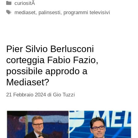
Categorie
curiositÃ
Tag
mediaset
,
palinsesti
,
programmi televisivi
Pier Silvio Berlusconi
corteggia Fabio Fazio,
possibile approdo a
Mediaset?
21 Febbraio 2024
di
Gio Tuzzi