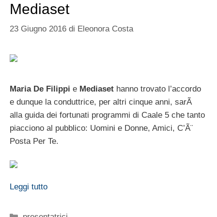
Mediaset
23 Giugno 2016
di
Eleonora Costa
Maria De Filippi
e
Mediaset
hanno trovato l’accordo
e dunque la conduttrice, per altri cinque anni, sarÃ
alla guida dei fortunati programmi di Caale 5 che tanto
piacciono al pubblico: Uomini e Donne, Amici, C’Ã¨
Posta Per Te.
Leggi tutto
Categorie
presentatrici