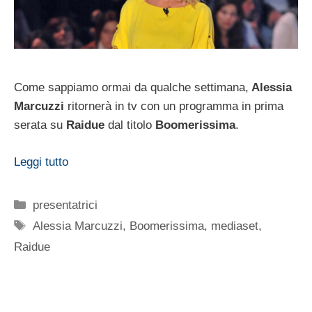
Come sappiamo ormai da qualche settimana,
Alessia
Marcuzzi
ritornerà in tv con un programma in prima
serata su
Raidue
dal titolo
Boomerissima
.
Leggi tutto
Categorie
presentatrici
Tag
Alessia Marcuzzi
,
Boomerissima
,
mediaset
,
Raidue