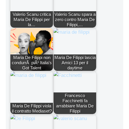
Valerio Scanu critica
Valerio Scanu spara a
Maria De Filippi per
zero contro Maria De
la…
Filippi,…
Maria De Filippi non
Maria De Filippi lascia
condurrÃ piÃ¹ Italia's
Amici 13 per il
Got Talent
daytime
Francesco
Facchinetti fa
Maria De Filippi viola
arrabbiare Maria De
il contratto Mediaset?
Filippi