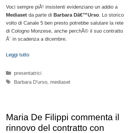
Voci sempre piÃ¹ insistenti evidenziano un addio a
Mediaset
da parte di
Barbara Dâ€™Urso
. Lo storico
volto di Canale 5 ben presto potrebbe salutare la rete
di Cologno Monzese, anche perchÃ© il suo contratto
Ã¨ in scadenza a dicembre.
Leggi tutto
Categorie
presentatrici
Tag
Barbara D'urso
,
mediaset
Maria De Filippi commenta il
rinnovo del contratto con