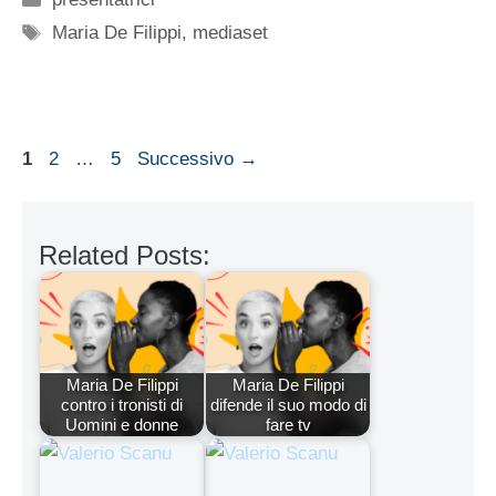
Tag
Maria De Filippi
,
mediaset
Pagina
Pagina
Pagina
1
2
…
5
Successivo
→
Related Posts:
Maria De Filippi
Maria De Filippi
contro i tronisti di
difende il suo modo di
Uomini e donne
fare tv