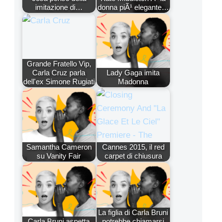
imitazione di…
donna piÃ¹ elegante…
Grande Fratello Vip,
Carla Cruz parla
Lady Gaga imita
dell'ex Simone Rugiati
Madonna
Samantha Cameron
Cannes 2015, il red
su Vanity Fair
carpet di chiusura
La figlia di Carla Bruni
Carla Bruni aspetta
potrebbe chiamarsi