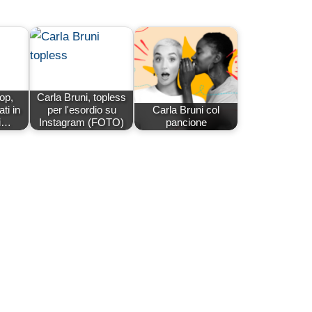
lop,
Carla Bruni, topless
ti in
per l'esordio su
Carla Bruni col
 i…
Instagram (FOTO)
pancione