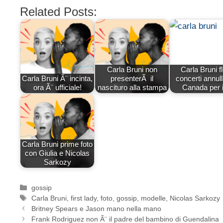
Related Posts:
Carla Bruni non
Carla Bruni f
Carla Bruni Ã¨ incinta,
presenterÃ il
concerti annulla
ora Ã¨ ufficiale!
nascituro alla stampa
Canada per
Carla Bruni prime foto
con Giulia e Nicolas
Sarkozy
Categorie
gossip
Tag
Carla Bruni
,
first lady
,
foto
,
gossip
,
modelle
,
Nicolas Sarkozy
Britney Spears e Jason mano nella mano
Frank Rodriguez non Ã¨ il padre del bambino di Guendalina