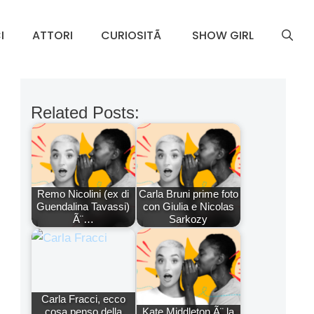
I
ATTORI
CURIOSITÃ
SHOW GIRL
Related Posts:
Remo Nicolini (ex di
Carla Bruni prime foto
Guendalina Tavassi)
con Giulia e Nicolas
Ã¨…
Sarkozy
Carla Fracci, ecco
cosa penso della
Kate Middleton Ã¨ la