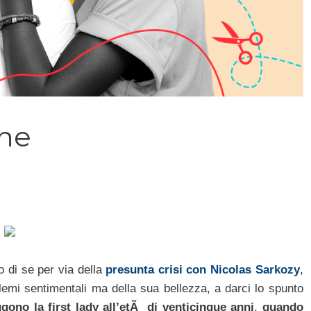
ane
o di se per via della
presunta crisi con Nicolas Sarkozy
,
lemi sentimentali ma della sua bellezza, a darci lo spunto
ggono la first lady all’etÃ di venticinque anni
,
quando