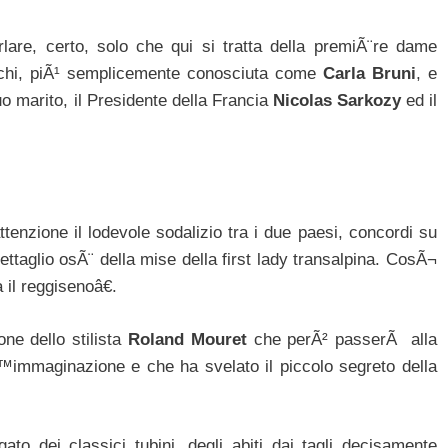
lare, certo, solo che qui si tratta della premiÃ¨re dame
schi, piÃ¹ semplicemente conosciuta come
Carla Bruni
, e
uo marito, il Presidente della Francia
Nicolas Sarkozy
ed il
enzione il lodevole sodalizio tra i due paesi, concordi su
ettaglio osÃ¨ della mise della first lady transalpina. CosÃ¬
 il reggisenoâ€.
one dello stilista
Roland Mouret
che perÃ² passerÃ alla
™immaginazione e che ha svelato il piccolo segreto della
to dei classici tubini, degli abiti dai tagli decisamente