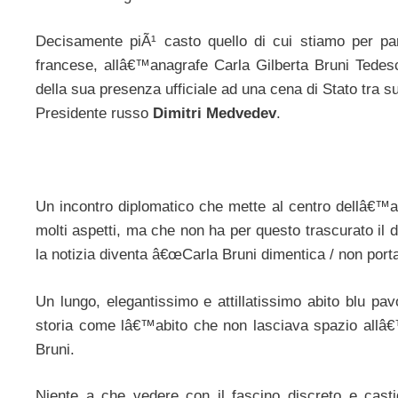
Decisamente piÃ¹ casto quello di cui stiamo per par
francese, allâ€™anagrafe Carla Gilberta Bruni Tede
della sua presenza ufficiale ad una cena di Stato tra s
Presidente russo
Dimitri Medvedev
.
Un incontro diplomatico che mette al centro dellâ€™att
molti aspetti, ma che non ha per questo trascurato il d
la notizia diventa â€œCarla Bruni dimentica / non porta
Un lungo, elegantissimo e attillatissimo abito blu pav
storia come lâ€™abito che non lasciava spazio allâ€
Bruni.
Niente a che vedere con il fascino discreto e castiga