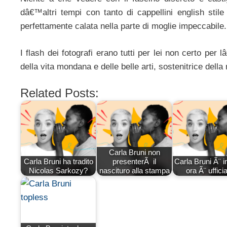
dâ€™altri tempi con tanto di cappellini english stile
perfettamente calata nella parte di moglie impeccabile.
I flash dei fotografi erano tutti per lei non certo per
della vita mondana e delle belle arti, sostenitrice dell
Related Posts:
Carla Bruni non
Carla Bruni ha tradito
presenterÃ il
Carla Bruni Ã¨ i
Nicolas Sarkozy?
nascituro alla stampa
ora Ã¨ ufficia