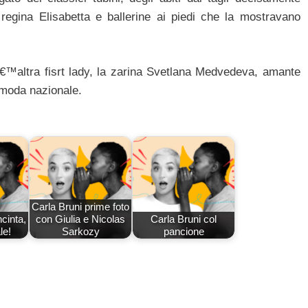
 regina Elisabetta e ballerine ai piedi che la mostravano
 lâ€™altra fisrt lady, la zarina Svetlana Medvedeva, amante
a moda nazionale.
Carla Bruni prime foto
ncinta,
con Giulia e Nicolas
Carla Bruni col
le!
Sarkozy
pancione