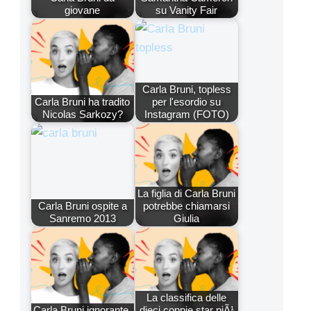
giovane
su Vanity Fair
Carla Bruni, topless
Carla Bruni ha tradito
per l'esordio su
Nicolas Sarkozy?
Instagram (FOTO)
La figlia di Carla Bruni
Carla Bruni ospite a
potrebbe chiamarsi
Sanremo 2013
Giulia
La classifica delle
Carla Bruni ignorante.
dieci coppie star piÃ¹