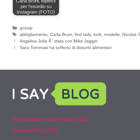
Carla Bruni, topless
per l'esordio su
Instagram (FOTO)
Categorie
gossip
Tag
abbigliamento
,
Carla Bruni
,
first lady
,
look
,
modelle
,
Nicolas 
Angelina Jolie Ã¨ stata con Mike Jagger
Sara Tommasi ha sofferto di disturbi alimentari
Dichiarazione sulla Privacy (UE)
Cookie Policy (UE)