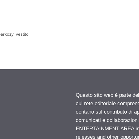
Sarkozy
,
vestito
Questo sito web è parte d
cui rete editoriale compren
contano sul contributo di ap
comunicati e collaborazion
ENTERTAINMENT AREA insid
releases and other opportu