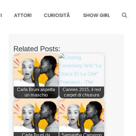
I
ATTORI
CURIOSITÃ
SHOW GIRL
Related Posts:
Carla Bruni aspetta
Cannes 2015, il red
un maschio
carpet di chiusura
Carla Bruni da
Samantha Cameron