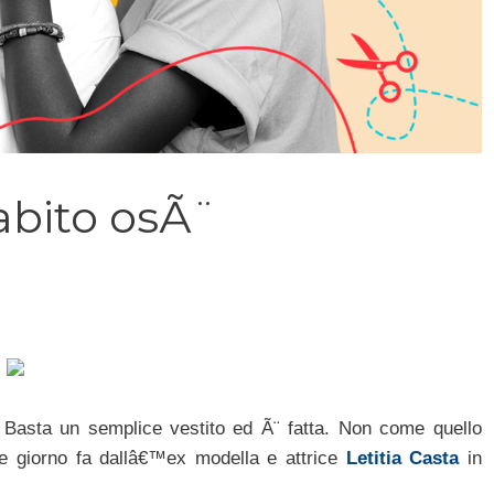
abito osÃ¨
. Basta un semplice vestito ed Ã¨ fatta. Non come quello
e giorno fa dallâ€™ex modella e attrice
Letitia Casta
in