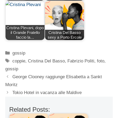
Cristina Plevani, dopo
il Grande Fratello
Cristina Del Basso
faccio la…
sexy a Porto Ercole
Categorie
gossip
Tag
coppie
,
Cristina Del Basso
,
Fabrizio Politi
,
foto
,
gossip
George Clooney raggiunge Elisabetta a Sankt
Moritz
Tokio Hotel in vacanza alle Maldive
Related Posts: