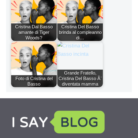
Cristina Dal Basso
Cristina Del Basso
amante di Tiger
brinda al compleanno
Woods?
di…
Grande Fratello,
Foto di Cristina del
Cristina Del Basso Ã¨
Basso
diventata mamma