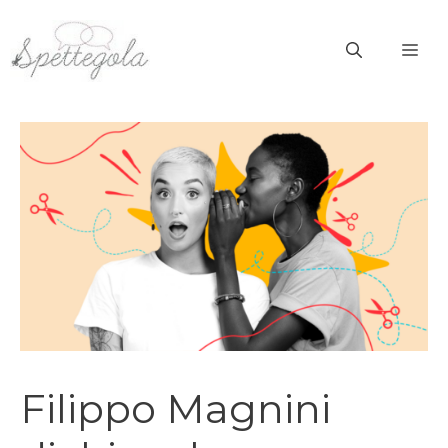
Vai
al
ME
contenuto
Filippo Magnini