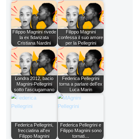
Filippo Magnini rivede
Filippo Magnini
la ex fidanzata
confessa il suo amore
Cristiana Nardini
per la Pellegrini
Londra 2012, bacio
Federica Pellegrini
Magnini-Pellegrini
torna a parlare dell'ex
sotto l'asciugamano
Luca Marin
Federica Pellegrini,
Federica Pellegrini e
frecciatina all'ex
Filippo Magnini sono
Filippo Magnini
tornati…