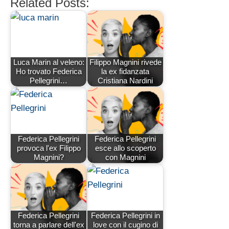
Related Posts:
Luca Marin al veleno:
Filippo Magnini rivede
Ho trovato Federica
la ex fidanzata
Pellegrini…
Cristiana Nardini
Federica Pellegrini
Federica Pellegrini
provoca l'ex Filippo
esce allo scoperto
Magnini?
con Magnini
Federica Pellegrini
Federica Pellegrini in
torna a parlare dell'ex
love con il cugino di