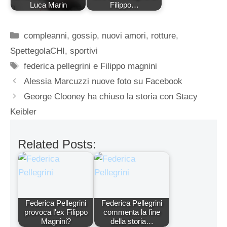
Luca Marin
Filippo…
Categorie
compleanni
,
gossip
,
nuovi amori
,
rotture
,
SpettegolaCHI
,
sportivi
Tag
federica pellegrini e Filippo magnini
Alessia Marcuzzi nuove foto su Facebook
George Clooney ha chiuso la storia con Stacy
Keibler
Related Posts:
Federica Pellegrini
Federica Pellegrini
provoca l'ex Filippo
commenta la fine
Magnini?
della storia…