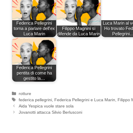
Federica Pellegrini
Luca Marin al v
torna a parlare dell'ex
Filippo Magnini si
Ho trovato Fed
Luca Marin
difende da Luca Marin
Pellegrini
Federica Pellegrini
pentita di come ha
gestito la…
Categorie
rotture
Tag
federica pellegrini
,
Federica Pellegrini e Luca Marin
,
Filippo 
Aida Yespica vuole stare sola
Jovanotti attacca Silvio Berlusconi