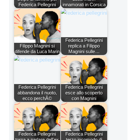
Federica Pellegrini
innamorati in Corsica
Federica Pellegrini
Filippo Magnini si
replica a Filippo
difende da Luca Marin
Magnini sulle…
Federica Pellegrini
Federica Pellegrini
abbandona il nuoto,
esce allo scoperto
ecco perchÃ©
con Magnini
Federica Pellegrini
Federica Pellegrini
torna a parlare dell'ex
terzo incomodo di