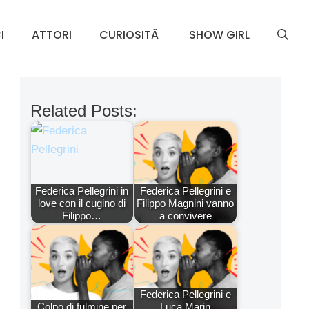
I
ATTORI
CURIOSITÃ
SHOW GIRL
Related Posts:
Federica Pellegrini in
Federica Pellegrini e
love con il cugino di
Filippo Magnini vanno
Filippo…
a convivere
Federica Pellegrini e
Colpo di fulmine per
Luca Marin