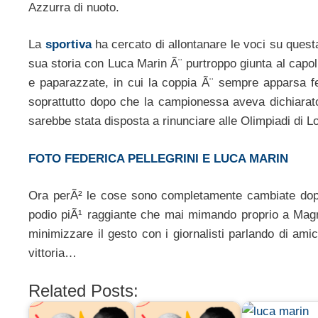
Azzurra di nuoto.
La
sportiva
ha cercato di allontanare le voci su ques
sua storia con Luca Marin Ã¨ purtroppo giunta al capolin
e paparazzate, in cui la coppia Ã¨ sempre apparsa fe
soprattutto dopo che la campionessa aveva dichiarato
sarebbe stata disposta a rinunciare alle Olimpiadi di L
FOTO FEDERICA PELLEGRINI E LUCA MARIN
Ora perÃ² le cose sono completamente cambiate dopo la
podio piÃ¹ raggiante che mai mimando proprio a Magn
minimizzare il gesto con i giornalisti parlando di a
vittoria…
Related Posts: