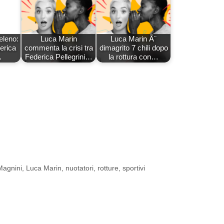
eleno:
Luca Marin
Luca Marin Ã¨
erica
commenta la crisi tra
dimagrito 7 chili dopo
…
Federica Pellegrini…
la rottura con…
Magnini
,
Luca Marin
,
nuotatori
,
rotture
,
sportivi