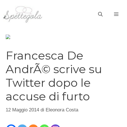
Vai
al
ME
contenuto
Francesca De
AndrÃ© scrive su
Twitter dopo le
accuse di furto
12 Maggio 2014
di
Eleonora Costa