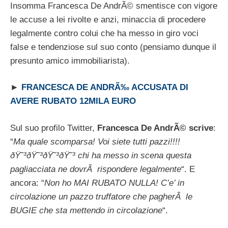
Insomma Francesca De AndrÃ© smentisce con vigore
le accuse a lei rivolte e anzi, minaccia di procedere
legalmente contro colui che ha messo in giro voci
false e tendenziose sul suo conto (pensiamo dunque il
presunto amico immobiliarista).
►
FRANCESCA DE ANDRÃ‰ ACCUSATA DI
AVERE RUBATO 12MILA EURO
Sul suo profilo Twitter,
Francesca De AndrÃ© scrive
:
“
Ma quale scomparsa! Voi siete tutti pazzi!!!!
ðŸ˜³ðŸ˜³ðŸ˜³ðŸ˜³ chi ha messo in scena questa
pagliacciata ne dovrÃ rispondere legalmente
“. E
ancora: “
Non ho MAI RUBATO NULLA! C’e’ in
circolazione un pazzo truffatore che pagherÃ le
BUGIE che sta mettendo in circolazione
“.