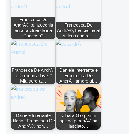
Francesca De
AndrÃ© punzecchia
Francesca De
ancora Guendalina
AndrÃ©, frecciatina al
Canessa?
veleno contro…
Francesca De AndrÃ¨
Daniele Interrante e
a Domenica Live: "
Francesca De
Mia sorella…
AndrÃ¨, amore al…
Daniele Interrante
Chiara Giorgianni
difende Francesca De
spiega perchÃ© ha
AndrÃ©, non…
lasciato…