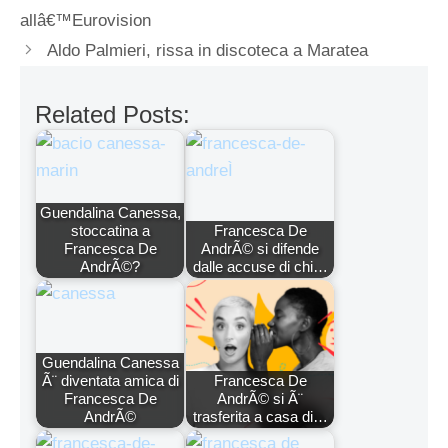
allâ€™Eurovision
Aldo Palmieri, rissa in discoteca a Maratea
Related Posts:
Guendalina Canessa,
stoccatina a
Francesca De
Francesca De
AndrÃ© si difende
AndrÃ©?
dalle accuse di chi…
Guendalina Canessa
Ã¨ diventata amica di
Francesca De
Francesca De
AndrÃ© si Ã¨
AndrÃ©
trasferita a casa di…