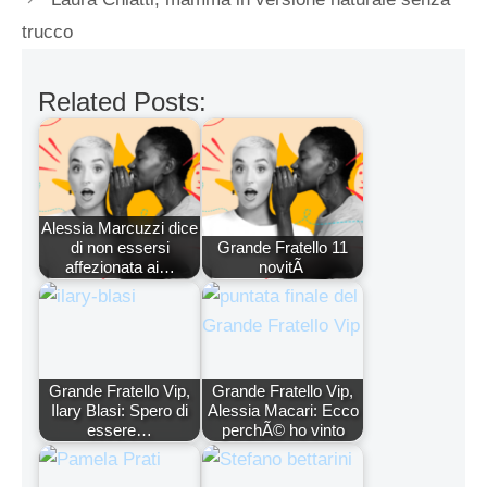
trucco
Related Posts:
Alessia Marcuzzi dice
di non essersi
Grande Fratello 11
affezionata ai…
novitÃ
Grande Fratello Vip,
Grande Fratello Vip,
Ilary Blasi: Spero di
Alessia Macari: Ecco
essere…
perchÃ© ho vinto