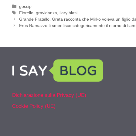
Categorie
gossip
Tag
Fiorello
,
gravidanza
,
ilary blasi
Grande Fratello, Greta racconta che Mirko voleva un figlio da
Eros Ramazzotti smentisce categoricamente il ritorno di fia
Dichiarazione sulla Privacy (UE)
Cookie Policy (UE)