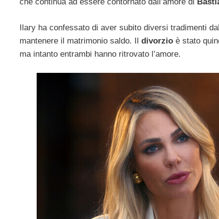
che continua ad essere contornato dall’amore di
Basti
Ilary ha confessato di aver subito diversi tradimenti d
mantenere il matrimonio saldo. Il
divorzio
è stato quind
ma intanto entrambi hanno ritrovato l’amore.