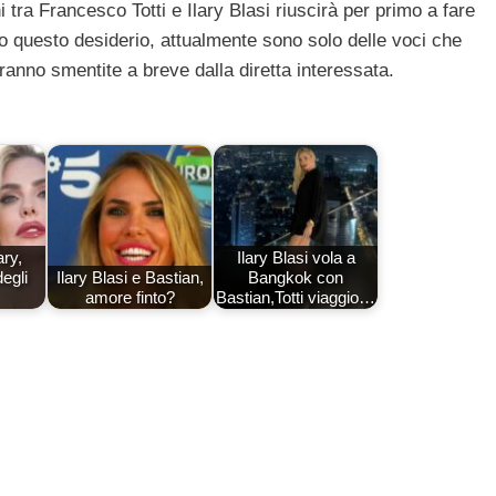
i tra Francesco Totti e Ilary Blasi riuscirà per primo a fare
so questo desiderio, attualmente sono solo delle voci che
ranno smentite a breve dalla diretta interessata.
ary,
Ilary Blasi vola a
degli
Ilary Blasi e Bastian,
Bangkok con
amore finto?
Bastian,Totti viaggio…