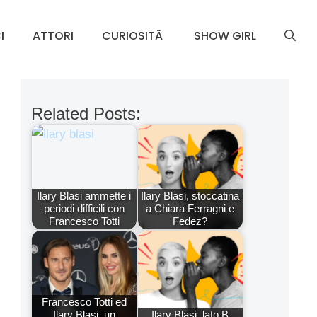
I
ATTORI
CURIOSITÃ
SHOW GIRL
Related Posts:
Ilary Blasi ammette i
Ilary Blasi, stoccatina
periodi difficili con
a Chiara Ferragni e
Francesco Totti
Fedez?
Francesco Totti ed
Ilary Blasi, un
Ilary Blasi, lato B