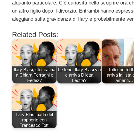
alquanto particolare. C’è curiosità nello scoprire ora ch
un altro figlio dopo il divorzio. Entrambi hanno espres
aleggiano sulla gravidanza di Ilary e probabilmente ver
Related Posts:
Ilary Blasi, stoccatina
Le Iene, Ilary Blasi via
Totti contro Il
a Chiara Ferragni e
e arriva Diletta
arriva la lista 
Fedez?
Leotta?
amanti…
Ilary Blasi parla del
rapporto con
Francesco Totti