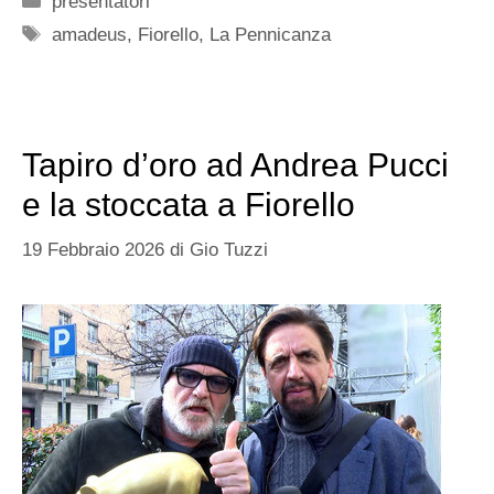
presentatori
Tag
amadeus
,
Fiorello
,
La Pennicanza
Tapiro d’oro ad Andrea Pucci
e la stoccata a Fiorello
19 Febbraio 2026
di
Gio Tuzzi