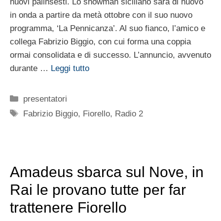
nuovi palinsesti. Lo showman siciliano sarà di nuovo
in onda a partire da metà ottobre con il suo nuovo
programma, ‘La Pennicanza’. Al suo fianco, l’amico e
collega Fabrizio Biggio, con cui forma una coppia
ormai consolidata e di successo. L’annuncio, avvenuto
durante …
Leggi tutto
Categorie
presentatori
Tag
Fabrizio Biggio
,
Fiorello
,
Radio 2
Amadeus sbarca sul Nove, in
Rai le provano tutte per far
trattenere Fiorello