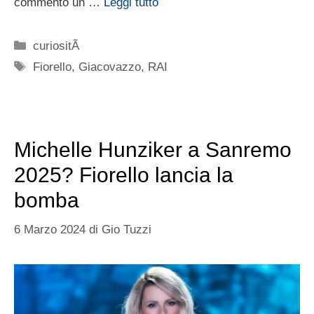
commento un …
Leggi tutto
Categorie
curiositÃ
Tag
Fiorello
,
Giacovazzo
,
RAI
Michelle Hunziker a Sanremo
2025? Fiorello lancia la
bomba
6 Marzo 2024
di
Gio Tuzzi