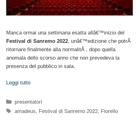
Manca ormai una settimana esatta allâ€™inizio del
Festival di Sanremo 2022
, unâ€™edizione che potrÃ
ritornare finalmente alla normalitÃ , dopo quella
anomala dello scorso anno che non prevedeva la
presenza del pubblico in sala.
Leggi tutto
Categorie
presentatori
Tag
amadeus
,
Festival di Sanremo 2022
,
Fiorello