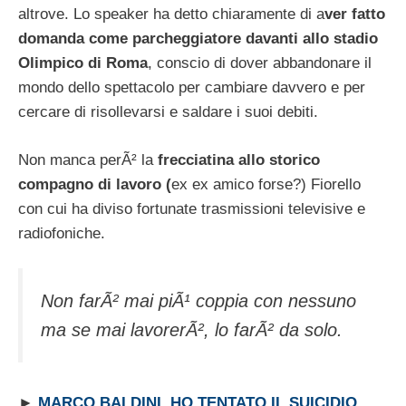
altrove. Lo speaker ha detto chiaramente di a
ver fatto
domanda come parcheggiatore davanti allo stadio
Olimpico di Roma
, conscio di dover abbandonare il
mondo dello spettacolo per cambiare davvero e per
cercare di risollevarsi e saldare i suoi debiti.
Non manca perÃ² la
frecciatina allo storico
compagno di lavoro (
ex ex amico forse?) Fiorello
con cui ha diviso fortunate trasmissioni televisive e
radiofoniche.
Non farÃ² mai piÃ¹ coppia con nessuno
ma se mai lavorerÃ², lo farÃ² da solo
.
►
MARCO BALDINI, HO TENTATO IL SUICIDIO