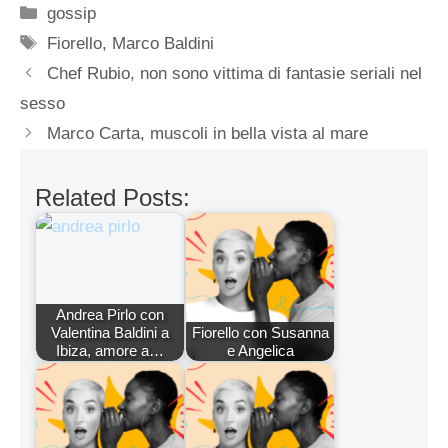
Categorie
gossip
Tag
Fiorello
,
Marco Baldini
Chef Rubio, non sono vittima di fantasie seriali nel
sesso
Marco Carta, muscoli in bella vista al mare
Related Posts:
Andrea Pirlo con
Valentina Baldini a
Fiorello con Susanna
Ibiza, amore a…
e Angelica