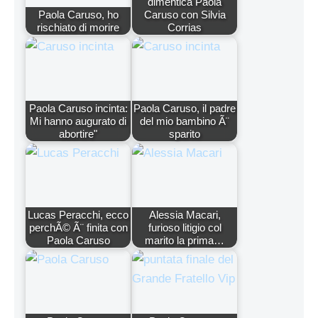
dimentica Paola
Paola Caruso, ho
Caruso con Silvia
rischiato di morire
Corrias
Paola Caruso incinta:
Paola Caruso, il padre
Mi hanno augurato di
del mio bambino Ã¨
abortire"
sparito
Lucas Peracchi, ecco
Alessia Macari,
perchÃ© Ã¨ finita con
furioso litigio col
Paola Caruso
marito la prima…