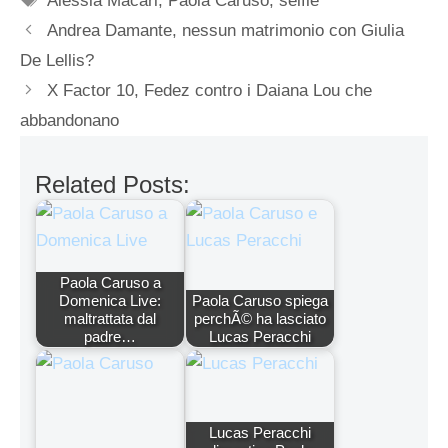
Alessia Macari
,
Paola Caruso
,
selfie
Andrea Damante, nessun matrimonio con Giulia
De Lellis?
X Factor 10, Fedez contro i Daiana Lou che
abbandonano
Related Posts:
Paola Caruso a
Domenica Live:
Paola Caruso spiega
maltrattata dal
perchÃ© ha lasciato
padre…
Lucas Peracchi
Lucas Peracchi