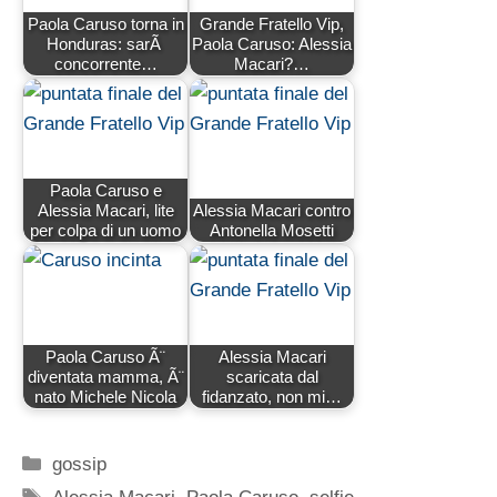
Paola Caruso torna in
Grande Fratello Vip,
Honduras: sarÃ
Paola Caruso: Alessia
concorrente…
Macari?…
Paola Caruso e
Alessia Macari, lite
Alessia Macari contro
per colpa di un uomo
Antonella Mosetti
Paola Caruso Ã¨
Alessia Macari
diventata mamma, Ã¨
scaricata dal
nato Michele Nicola
fidanzato, non mi…
Categorie
gossip
Tag