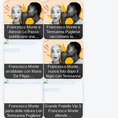
Francesco Monte e
Francesco Monte e
Alessio Lo Passo
Teresanna Pugliese
pubblicano una…
raccontano la…
Francesco Monte
Francesco Monte,
arrabbiato con Maria
nuova foto dopo il
De Filippi,…
litigio con Teresanna
Francesco Monte
Grande Fratello Vip 3,
parla della rottura con
Francesco Monte
Teresanna Pugliese
difende…