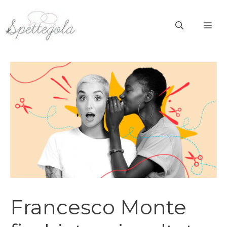
Vai
al
ME
contenuto
Francesco Monte