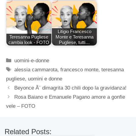
Litigio Francesco
Teresanna Pugliese
Monte e Teresanna
cambia look - FOTO
Pugliese, tutti…
Categorie
uomini-e-donne
Tag
alessia cammarota
,
francesco monte
,
teresanna
pugliese
,
uomini e donne
Beyonce Ã¨ dimagrita 30 chili dopo la gravidanza!
Rosa Baiano e Emanuele Pagano amore a gonfie
vele – FOTO
Related Posts: