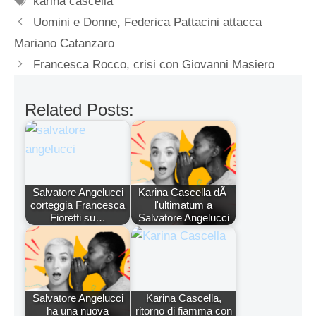
karina cascella
Uomini e Donne, Federica Pattacini attacca
Mariano Catanzaro
Francesca Rocco, crisi con Giovanni Masiero
Related Posts:
Salvatore Angelucci
Karina Cascella dÃ
corteggia Francesca
l'ultimatum a
Fioretti su…
Salvatore Angelucci
Salvatore Angelucci
Karina Cascella,
ha una nuova
ritorno di fiamma con